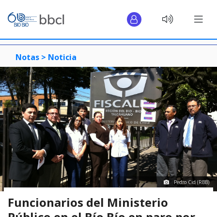
Notas >
Noticia
Pedro Cid (RBB)
Funcionarios del Ministerio
Público en el Bío Bío en paro por