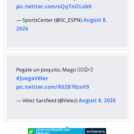
pic.twitter.com/xQqTnOLobK
— SportsCenter (@SC_ESPN)
August 8,
2026
Pegale un poquito, Mago 🧙‍♂️😮‍💨
#JuegaVélez
pic.twitter.com/R62B70zoV9
— Vélez Sarsfield (@Velez)
August 8, 2026
¿ENCONTRASTE UN
AVÍSANOS
ERROR?