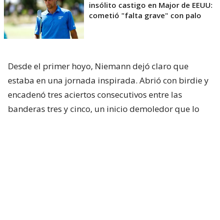
insólito castigo en Major de EEUU:
cometió "falta grave" con palo
Desde el primer hoyo, Niemann dejó claro que
estaba en una jornada inspirada. Abrió con birdie y
encadenó tres aciertos consecutivos entre las
banderas tres y cinco, un inicio demoledor que lo
instaló rápidamente entre los punteros.
Antes de cerrar la primera mitad del recorrido
volvió a descontar un golpe en el hoyo ocho,
consolidando una actuación basada en la precisión
desde el tee y un sólido desempeño sobre los
greens.