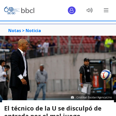
Notas >
Noticia
Cristóbal Escobar/AgenciaUno
El técnico de la U se disculpó de
entrada por el mal juego