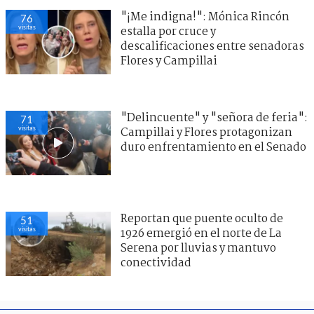
"¡Me indigna!": Mónica Rincón
76
visitas
estalla por cruce y
descalificaciones entre senadoras
Flores y Campillai
"Delincuente" y "señora de feria":
71
visitas
Campillai y Flores protagonizan
duro enfrentamiento en el Senado
Reportan que puente oculto de
51
visitas
1926 emergió en el norte de La
Serena por lluvias y mantuvo
conectividad