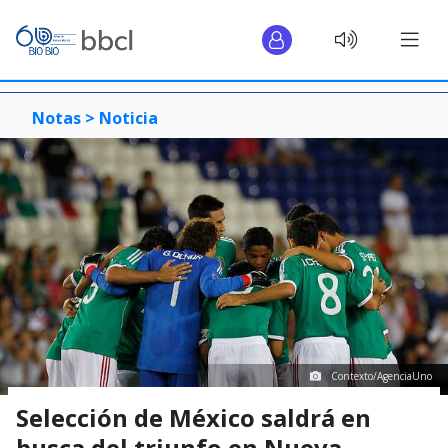
Notas >
Noticia
Contexto/AgenciaUno
Selección de México saldrá en
busca del triunfo en Nueva