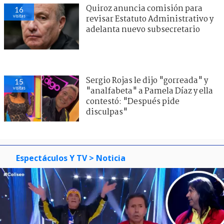
Quiroz anuncia comisión para
16
visitas
revisar Estatuto Administrativo y
adelanta nuevo subsecretario
Sergio Rojas le dijo "gorreada" y
15
visitas
"analfabeta" a Pamela Díaz y ella
contestó: "Después pide
disculpas"
Espectáculos Y TV
> Noticia