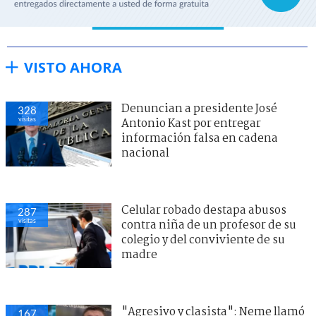
VISTO AHORA
Denuncian a presidente José
328
visitas
Antonio Kast por entregar
información falsa en cadena
nacional
Celular robado destapa abusos
287
visitas
contra niña de un profesor de su
colegio y del conviviente de su
madre
"Agresivo y clasista": Neme llamó
167