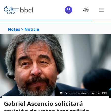
Notas >
Noticia
Sebastián Rodríguez | Agencia UNO
Gabriel Ascencio solicitará
revisión de votos tras reñida