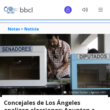
Notas >
Noticia
Cristóbal Escobar | Agencia UNO
Concejales de Los Ángeles
analizan elecciones: Apuntan a