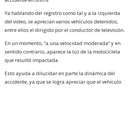
Ya hablando del registro como tal y a la izquierda
del video, se aprecian varios vehículos detenidos,
entre ellos el dirigido por el conductor de televisión.
En un momento, “a una velocidad moderada” y en
sentido contrario, aparece la luz de la motocicleta
que resultó impactada.
Esto ayuda a dilucidar en parte la dinámica del
accidente, ya que se logra apreciar que el vehículo
rojo en el que se desplazaba el conductor de Mucho
Gusto estaba detenido, pero lo que falta por
dilucidar es si Neme habría puesto en marcha su
vehículo con luz roja.
Por otra parte y, según el mismo video, el