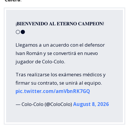
¡𝐁𝐈𝐄𝐍𝐕𝐄𝐍𝐈𝐃𝐎 𝐀𝐋 𝐄𝐓𝐄𝐑𝐍𝐎 𝐂𝐀𝐌𝐏𝐄𝐎́𝐍!
⚪⚫
Llegamos a un acuerdo con el defensor
Ivan Román y se convertirá en nuevo
jugador de Colo-Colo.
Tras realizarse los exámenes médicos y
firmar su contrato, se unirá al equipo.
pic.twitter.com/amVbnRK7GQ
— Colo-Colo (@ColoColo)
August 8, 2026