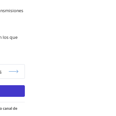
ransmisiones
n los que
s
o canal de