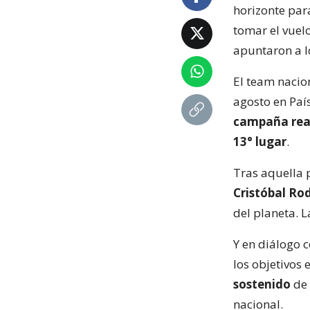
horizonte par
tomar el vuelo
apuntaron a lo
El team nacion
agosto en País
campaña rea
13° lugar
.
Tras aquella 
Cristóbal Ro
del planeta. L
Y en diálogo 
los objetivos 
sostenido
de 
nacional.