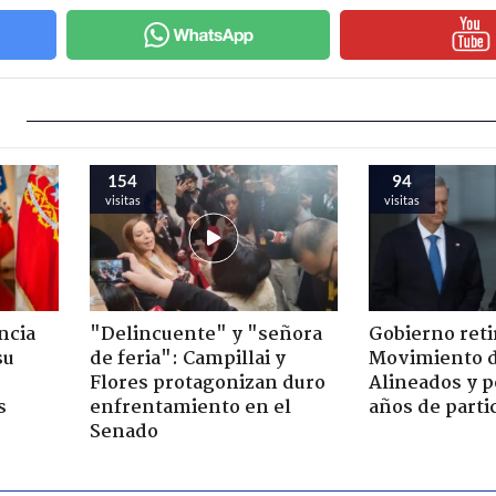
154
94
visitas
visitas
ncia
"Delincuente" y "señora
Gobierno retir
su
de feria": Campillai y
Movimiento d
Flores protagonizan duro
Alineados y p
s
enfrentamiento en el
años de parti
Senado