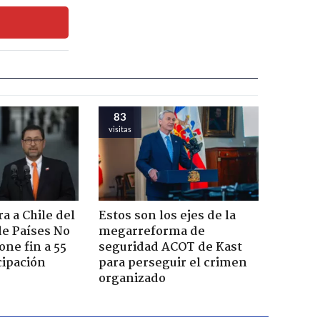
83
visitas
a a Chile del
Estos son los ejes de la
e Países No
megarreforma de
one fin a 55
seguridad ACOT de Kast
cipación
para perseguir el crimen
organizado