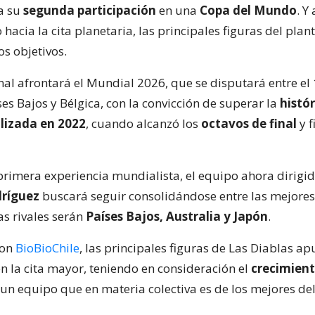
a su
segunda participación
en una
Copa del Mundo
. Y
 hacia la cita planetaria, las principales figuras del plant
s objetivos.
al afrontará el Mundial 2026, que se disputará entre el 
es Bajos y Bélgica, con la convicción de superar la
histór
lizada en 2022
, cuando alcanzó los
octavos de final
y f
primera experiencia mundialista, el equipo ahora dirigi
dríguez
buscará seguir consolidándose entre las mejores
as rivales serán
Países Bajos, Australia y Japón
.
con
BioBioChile
, las principales figuras de Las Diablas a
en la cita mayor, teniendo en consideración el
crecimien
un equipo que en materia colectiva es de los mejores de