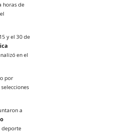
 a horas de
el
15 y el 30 de
ica
inalizó en el
do por
 selecciones
puntaron a
to
l deporte