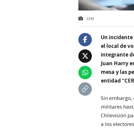
CHV
Un incidente
el local de v
integrante de
Juan Harry e
mesa y las pe
entidad “CER
Sin embargo, e
militares has
Chilevisión pa
a los electore