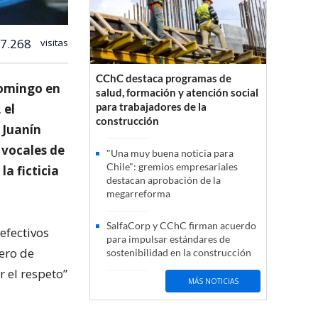
7.268
visitas
CChC destaca programas de
domingo en
salud, formación y atención social
para trabajadores de la
 el
construcción
 Juanín
 vocales de
"Una muy buena noticia para
Chile": gremios empresariales
a ficticia
destacan aprobación de la
megarreforma
SalfaCorp y CChC firman acuerdo
efectivos
para impulsar estándares de
tero de
sostenibilidad en la construcción
r el respeto”
MÁS NOTICIAS