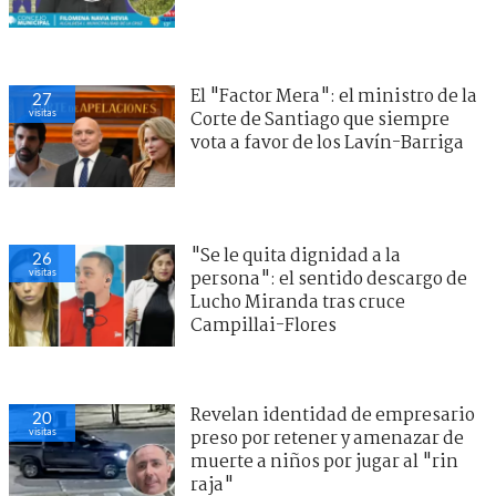
El "Factor Mera": el ministro de la
27
visitas
Corte de Santiago que siempre
vota a favor de los Lavín-Barriga
"Se le quita dignidad a la
26
visitas
persona": el sentido descargo de
Lucho Miranda tras cruce
Campillai-Flores
Revelan identidad de empresario
20
visitas
preso por retener y amenazar de
muerte a niños por jugar al "rin
raja"