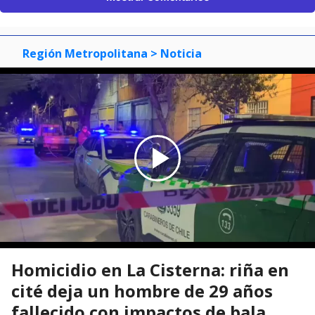
Región Metropolitana
> Noticia
Homicidio en La Cisterna: riña en
cité deja un hombre de 29 años
fallecido con impactos de bala