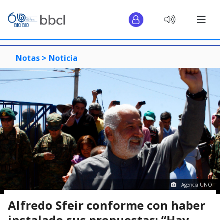
Notas >
Noticia
Agencia UNO
Alfredo Sfeir conforme con haber
instalado sus propuestas: “Hay