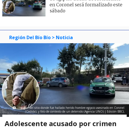
en Coronel será formalizado este
sábado
3
visitas
Región Del Bío Bío
> Noticia