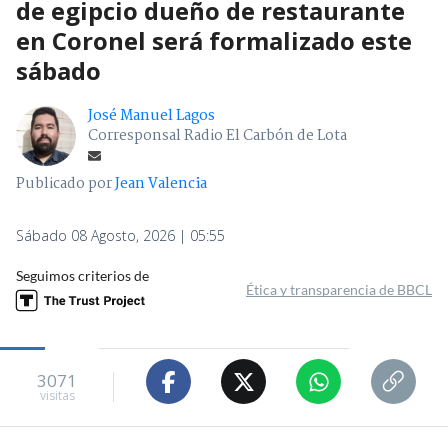
Imagen del sitio donde fue hallado herido hombre egipcio asesinado en Coronel
(Cedida); y foto de contexto de un detenido (Agencia UNO) | Edición BBCL
Adolescente acusado por crimen
de egipcio dueño de restaurante
en Coronel será formalizado este
sábado
José Manuel Lagos
Corresponsal Radio El Carbón de Lota
Publicado por
Jean Valencia
Sábado 08 Agosto, 2026 | 05:55
Seguimos criterios de
Ética y transparencia de BBCL