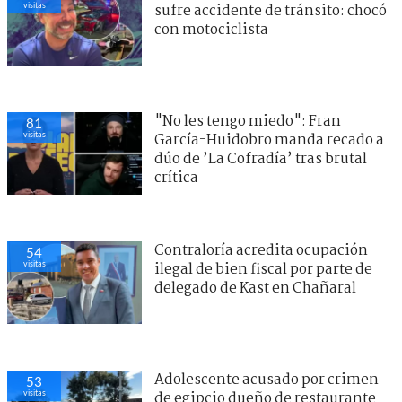
visitas
sufre accidente de tránsito: chocó
con motociclista
"No les tengo miedo": Fran
81
visitas
García-Huidobro manda recado a
dúo de ’La Cofradía’ tras brutal
crítica
Contraloría acredita ocupación
54
visitas
ilegal de bien fiscal por parte de
delegado de Kast en Chañaral
Adolescente acusado por crimen
53
visitas
de egipcio dueño de restaurante