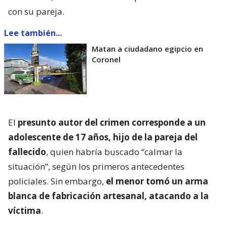
De acuerdo con los antecedentes recabados por
Radio Bío Bío
, diversas puñaladas en el pecho y en
el cuello le provocaron la muerte al ciudadano
egipcio, de 48 años, en el sector Huertos Familiares
de Coronel, tras una discusión que tuvo la víctima
con su pareja.
Lee también...
Matan a ciudadano egipcio en
Coronel
El
presunto autor del crimen corresponde a un
adolescente de 17 años, hijo de la pareja del
fallecido
, quien habría buscado “calmar la