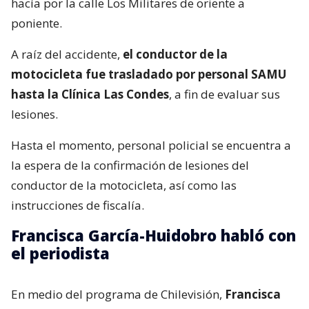
Según la información preliminar, el vehículo
particular marca Mazda, conducido por el
periodista de Mega, mientras circulaba por Alonso
de Córdova en dirección al sur,
habría colisionado
con el conductor de una motocicleta
, quien lo
hacía por la calle Los Militares de oriente a
poniente.
A raíz del accidente,
el conductor de la
motocicleta fue trasladado por personal SAMU
hasta la Clínica Las Condes
, a fin de evaluar sus
lesiones.
Hasta el momento, personal policial se encuentra a
la espera de la confirmación de lesiones del
conductor de la motocicleta, así como las
instrucciones de fiscalía.