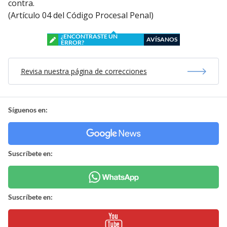
Este artículo describe un proceso judicial en curso
Existe la posibilidad de que los cargos sean
desestimados al finalizar la investigación, por lo cual
NO se debe considerar al o los imputados como
culpables
hasta que la Justicia dicte sentencia en su
contra.
(Artículo 04 del Código Procesal Penal)
¿ENCONTRASTE UN
AVÍSANOS
ERROR?
Revisa nuestra página de correcciones
Síguenos en:
Suscríbete en: