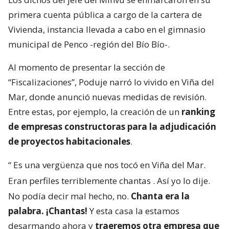
calificó como “chantas” a las empresas cuestionadas
por la reconstrucción. Todo, a días del inicio de los
peritajes especializados en las viviendas de la
constructora San Sebastián en el sector El Olivar.
Los dichos del jefe del Minvu se enmarcaron en su
primera cuenta pública a cargo de la cartera de
Vivienda, instancia llevada a cabo en el gimnasio
municipal de Penco -región del Bío Bío-.
Al momento de presentar la sección de
“Fiscalizaciones”, Poduje narró lo vivido en Viña del
Mar, donde anunció nuevas medidas de revisión.
Entre estas, por ejemplo, la creación de un
ranking
de empresas constructoras para la adjudicación
de proyectos habitacionales
.