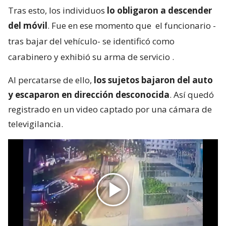
parlamentario en un auto.
En ese contexto, el escolta fue abordado por
dos
sujetos que abrieron las puertas del vehículo,
intimidándolo con un destornillador
.
Tras esto, los individuos
lo obligaron a descender
del móvil
. Fue en ese momento que
el funcionario -
tras bajar del vehículo- se identificó como
carabinero y exhibió su arma de servicio
.
Al percatarse de ello,
los sujetos bajaron del auto
y escaparon en dirección desconocida
. Así quedó
registrado en un video captado por una cámara de
televigilancia.