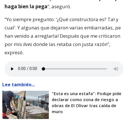
“
Es una vergüenza que nos tocó en Viña del Mar.
Eran perfiles terriblemente chantas
. Así yo lo dije.
No podía decir mal hecho, no.
Chanta era la
palabra. ¡Chantas!
Y esta casa la estamos
desarmando ahora y
traeremos otra empresa que
haga bien la pega
“, aseguró.
“Yo siempre pregunto: ‘¿Qué constructora es? Tal y
cual’. Y algunas que dejaron varias embarradas, ¡se
han venido a arreglarla! Después que me criticaron
por mis
lives
donde las retaba con justa razón”,
expresó.
Lee también...