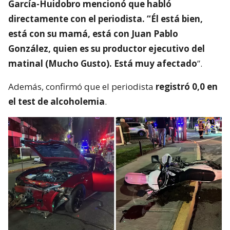
Francisca García-Huidobro habló con
el periodista
En medio del programa de Chilevisión,
Francisca
García-Huidobro mencionó que habló
directamente con el periodista. “Él está bien,
está con su mamá, está con Juan Pablo
González, quien es su productor ejecutivo del
matinal (Mucho Gusto). Está muy afectado
”.
Además, confirmó que el periodista
registró 0,0 en
el test de alcoholemia
.