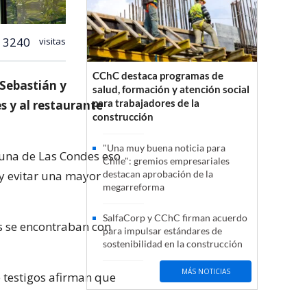
3240
visitas
CChC destaca programas de
 Sebastián y
salud, formación y atención social
para trabajadores de la
s y al restaurante
construcción
"Una muy buena noticia para
muna de Las Condes eso
Chile": gremios empresariales
 y evitar una mayor
destacan aprobación de la
megarreforma
SalfaCorp y CChC firman acuerdo
s se encontraban con
para impulsar estándares de
sostenibilidad en la construcción
MÁS NOTICIAS
e testigos afirman que