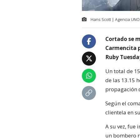
Hans Scott | Agencia UNO
Cortado se m
Carmencita p
Ruby Tuesday
Un total de 1
de las 13.15 
propagación d
Según el coma
clientela en s
A su vez, fue 
un bombero res