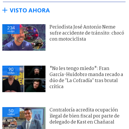
VISTO AHORA
Periodista José Antonio Neme
234
visitas
sufre accidente de tránsito: chocó
con motociclista
"No les tengo miedo": Fran
90
visitas
García-Huidobro manda recado a
dúo de ’La Cofradía’ tras brutal
crítica
Contraloría acredita ocupación
50
visitas
ilegal de bien fiscal por parte de
delegado de Kast en Chañaral