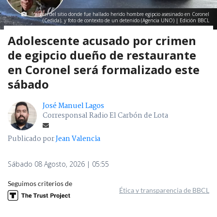
Imagen del sitio donde fue hallado herido hombre egipcio asesinado en Coronel
(Cedida); y foto de contexto de un detenido (Agencia UNO) | Edición BBCL
Adolescente acusado por crimen
de egipcio dueño de restaurante
en Coronel será formalizado este
sábado
José Manuel Lagos
Corresponsal Radio El Carbón de Lota
Publicado por
Jean Valencia
Sábado 08 Agosto, 2026 | 05:55
Seguimos criterios de
Ética y transparencia de BBCL