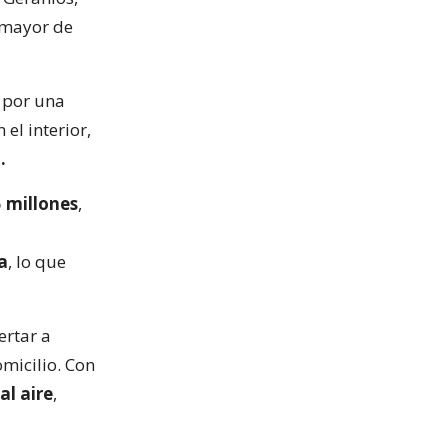
mayor de
 por una
el interior,
.
5 millones
,
sa
, lo que
ertar a
micilio. Con
al aire
,