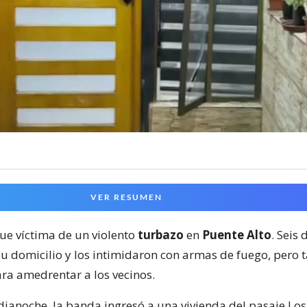
VER RESUMEN
fue víctima de un violento
turbazo
en
Puente Alto
. Seis
su domicilio y los intimidaron con armas de fuego, pero
ra amedrentar a los vecinos.
ianoche, la banda ingresó a una vivienda del pasaje Los