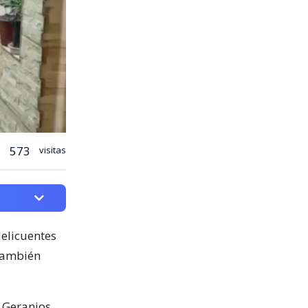
573
visitas
 delicuentes
 también
 Geranios,