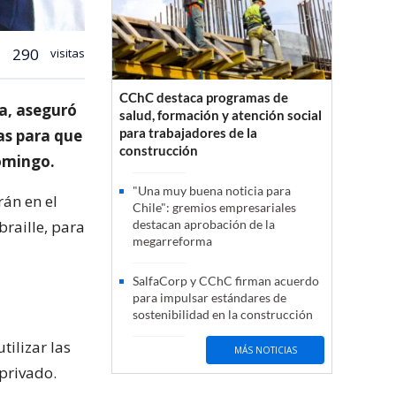
290
visitas
CChC destaca programas de
na, aseguró
salud, formación y atención social
para trabajadores de la
as para que
construcción
omingo.
"Una muy buena noticia para
rán en el
Chile": gremios empresariales
braille, para
destacan aprobación de la
megarreforma
SalfaCorp y CChC firman acuerdo
para impulsar estándares de
sostenibilidad en la construcción
tilizar las
MÁS NOTICIAS
 privado.