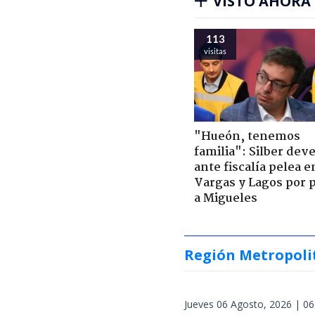
VISTO AHORA
113
visitas
"Hueón, tenemos
familia": Silber deve
ante fiscalía pelea e
Vargas y Lagos por 
a Migueles
Región Metropoli
Jueves 06 Agosto, 2026 | 06