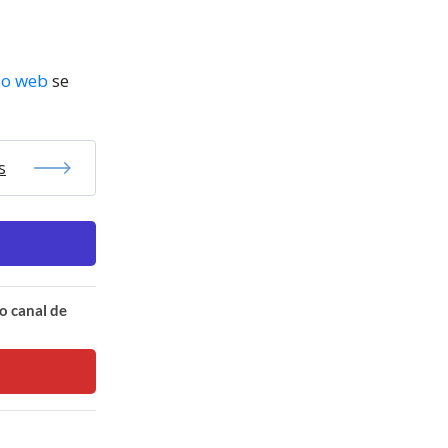
tio web
se
s
o canal de