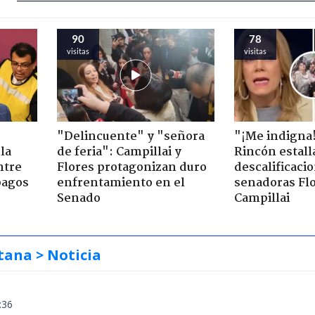
90
78
visitas
visitas
"Delincuente" y "señora
"¡Me indigna
la
de feria": Campillai y
Rincón estall
ntre
Flores protagonizan duro
descalificaci
pagos
enfrentamiento en el
senadoras Flo
Senado
Campillai
tana
> Noticia
:36