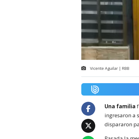
Vicente Aguilar | RBB
Una familia
ingresaron a 
dispararon pa
Pasada la med