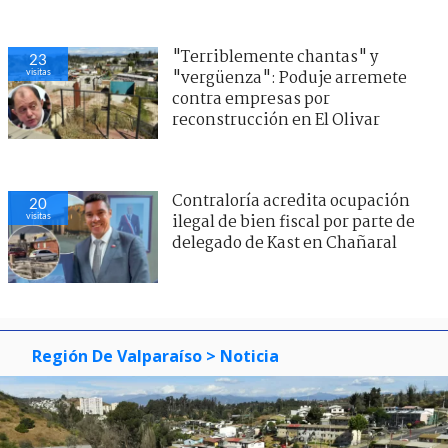
"Terriblemente chantas" y
23
visitas
"vergüenza": Poduje arremete
contra empresas por
reconstrucción en El Olivar
Contraloría acredita ocupación
20
visitas
ilegal de bien fiscal por parte de
delegado de Kast en Chañaral
Región De Valparaíso
> Noticia