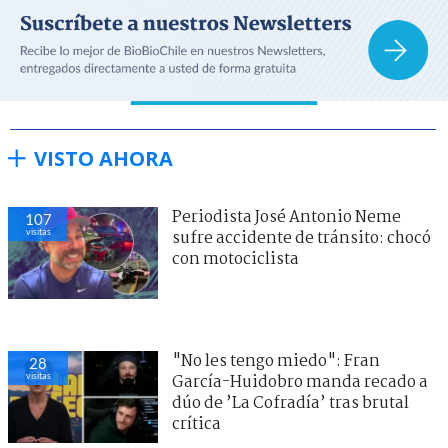
VISTO AHORA
Periodista José Antonio Neme
107
visitas
sufre accidente de tránsito: chocó
con motociclista
"No les tengo miedo": Fran
28
visitas
García-Huidobro manda recado a
dúo de ’La Cofradía’ tras brutal
crítica