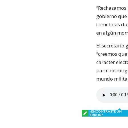
“Rechazamos i
gobierno que 
cometidas dur
en algún mome
El secretario 
“creemos que 
carácter elect
parte de dirig
mundo militar 
¿ENCONTRASTE UN
ERROR?