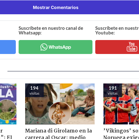
Mostrar Comentarios
Suscríbete en nuestro canal de
Suscríbete en nuestr
Whatsapp:
Youtube:
194
191
visitas
visitas
ir
Mariana di Girolamo en la
’Vikingos’ so
": El
carrera al Oscar: medio
Noruega exig