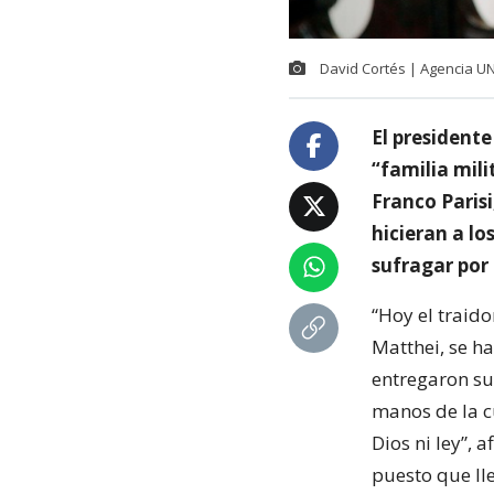
David Cortés | Agencia U
El presidente
“familia mil
Franco Paris
hicieran a lo
sufragar por
“Hoy el traid
Matthei, se h
entregaron su
manos de la cu
Dios ni ley”, 
puesto que ll