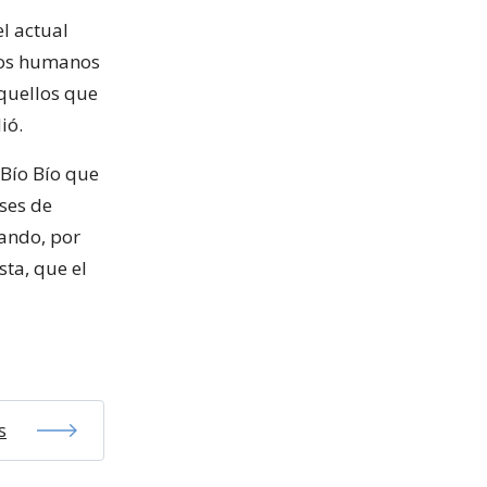
l actual
chos humanos
quellos que
ió.
 Bío Bío que
ses de
mando, por
sta, que el
s