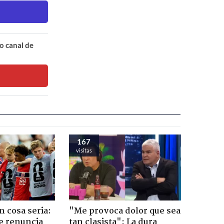
o canal de
167
visitas
n cosa seria:
"Me provoca dolor que sea
e renuncia
tan clasista": La dura