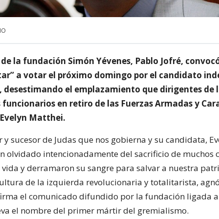
NO
 de la fundación Simón Yévenes, Pablo Jofré, convocó
itar” a votar el próximo domingo por el candidato in
i, desestimando el emplazamiento que dirigentes de l
s funcionarios en retiro de las Fuerzas Armadas y Car
 Evelyn Matthei.
or y sucesor de Judas que nos gobierna y su candidata, Ev
an olvidado intencionadamente del sacrificio de muchos 
 vida y derramaron su sangre para salvar a nuestra patri
ltura de la izquierda revolucionaria y totalitarista, agnó
afirma el comunicado difundido por la fundación ligada a
eva el nombre del primer mártir del gremialismo.