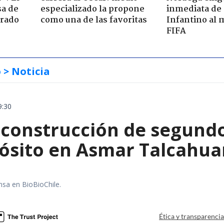
sa de
especializado la propone
inmediata de
trado
como una de las favoritas
Infantino al 
FIFA
o
> Noticia
9:30
construcción de segund
ósito en Asmar Talcahu
nsa en BioBioChile.
Ética y transparenci