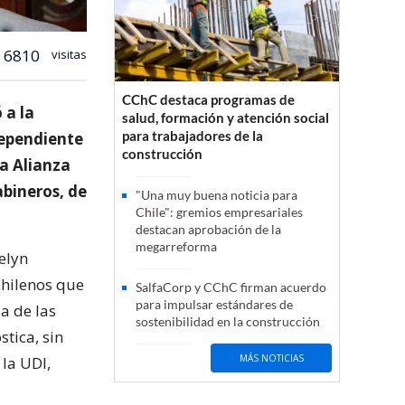
6810
visitas
CChC destaca programas de
 a la
salud, formación y atención social
para trabajadores de la
dependiente
construcción
a Alianza
abineros, de
"Una muy buena noticia para
Chile": gremios empresariales
destacan aprobación de la
megarreforma
elyn
chilenos que
SalfaCorp y CChC firman acuerdo
para impulsar estándares de
a de las
sostenibilidad en la construcción
stica, sin
MÁS NOTICIAS
 la UDI,