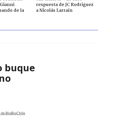
 Gianni
respuesta de JC Rodríguez
mando de la
a Nicolás Larraín
o buque
ano
a de BioBioChile