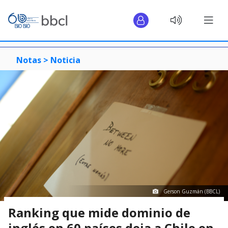
Notas >
Noticia
Gerson Guzmán (BBCL)
Ranking que mide dominio de
inglés en 60 países deja a Chile en