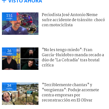
VISTO AHORA
Periodista José Antonio Neme
151
visitas
sufre accidente de tránsito: chocó
con motociclista
"No les tengo miedo": Fran
36
visitas
García-Huidobro manda recado a
dúo de ’La Cofradía’ tras brutal
crítica
"Terriblemente chantas" y
34
visitas
"vergüenza": Poduje arremete
contra empresas por
reconstrucción en El Olivar