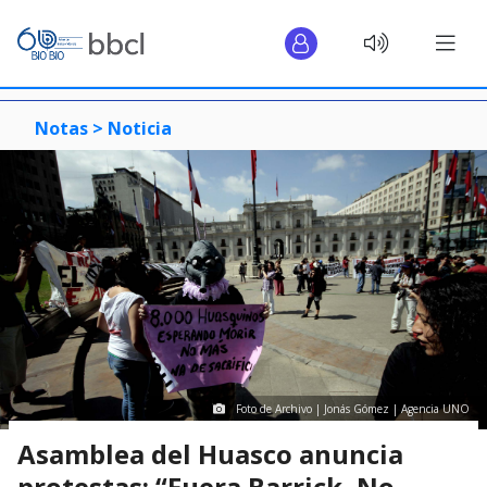
Notas >
Noticia
Foto de Archivo | Jonás Gómez | Agencia UNO
Asamblea del Huasco anuncia
protestas: “Fuera Barrick, No