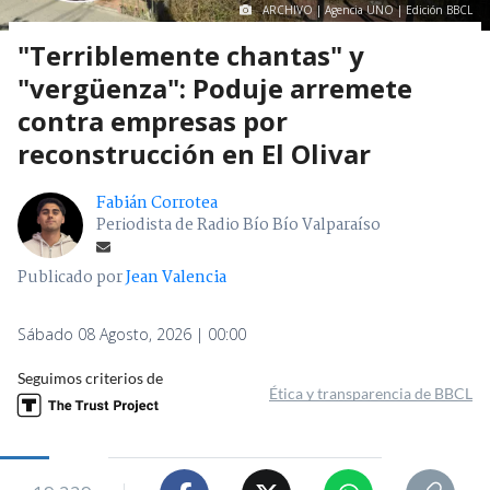
ARCHIVO | Agencia UNO | Edición BBCL
"Terriblemente chantas" y
"vergüenza": Poduje arremete
contra empresas por
reconstrucción en El Olivar
Fabián Corrotea
Periodista de Radio Bío Bío Valparaíso
Publicado por
Jean Valencia
Sábado 08 Agosto, 2026 | 00:00
Seguimos criterios de
Ética y transparencia de BBCL