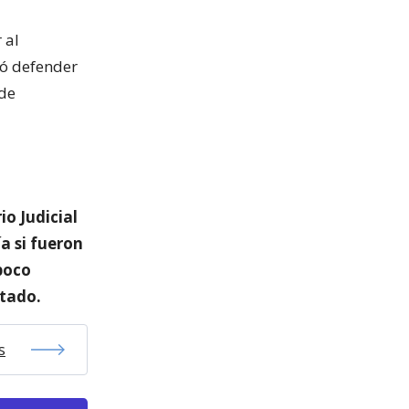
 al
hó defender
 de
o Judicial
a si fueron
 poco
tado.
s