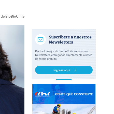
a de BioBioChile