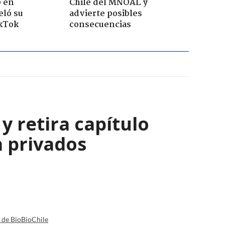
0 en
Chile del MNOAL y
eló su
advierte posibles
ikTok
consecuencias
y retira capítulo
a privados
a de BioBioChile