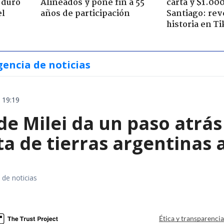
 duro
Alineados y pone fin a 55
carta y $1.00
el
años de participación
Santiago: rev
historia en T
gencia de noticias
 19:19
e Milei da un paso atrás 
a de tierras argentinas 
 de noticias
a
Ética y transparenci