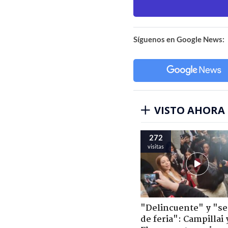
Síguenos en Google News:
VISTO AHORA
272
visitas
"Delincuente" y "s
de feria": Campillai 