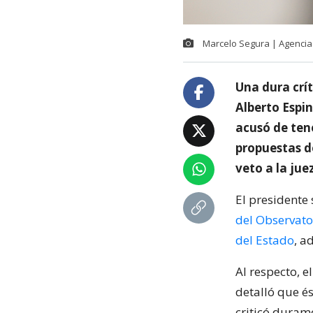
Marcelo Segura | Agenci
Una dura crí
Alberto Espin
acusó de ten
propuestas d
veto a la jue
El presidente
del Observato
del Estado
, a
Al respecto, e
detalló que és
criticó durame