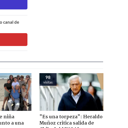
o canal de
98
visitas
e niña
"Es una torpeza": Heraldo
unto a una
Muñoz critica salida de