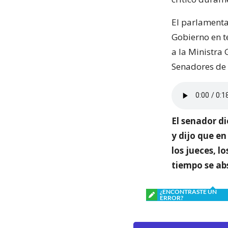
El parlamentar
Gobierno en t
a la Ministra 
Senadores de l
El senador d
y dijo que en
los jueces, l
tiempo se ab
¿ENCONTRASTE UN
ERROR?