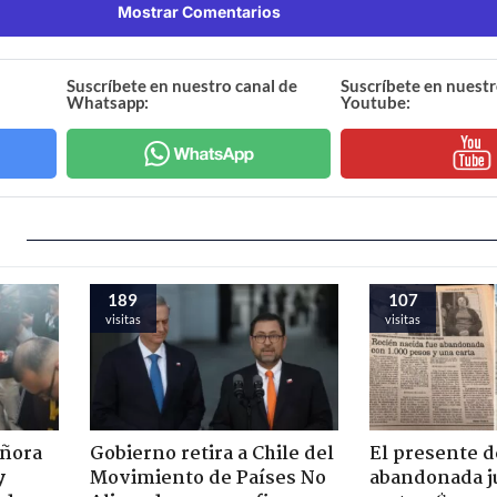
Mostrar Comentarios
Suscríbete en nuestro canal de
Suscríbete en nuestr
Whatsapp:
Youtube:
189
107
visitas
visitas
eñora
Gobierno retira a Chile del
El presente d
y
Movimiento de Países No
abandonada j