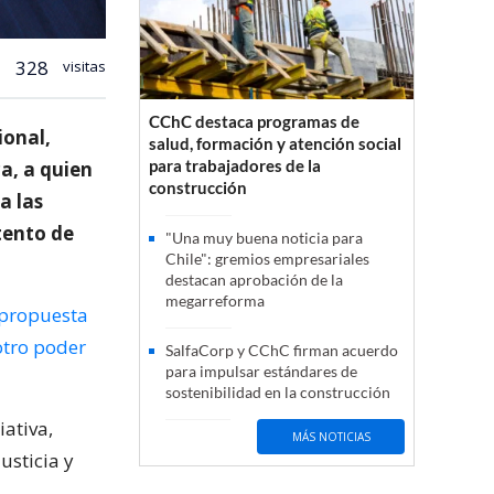
328
visitas
CChC destaca programas de
ional,
salud, formación y atención social
para trabajadores de la
ca, a quien
construcción
a las
tento de
"Una muy buena noticia para
Chile": gremios empresariales
destacan aprobación de la
megarreforma
a propuesta
otro poder
SalfaCorp y CChC firman acuerdo
para impulsar estándares de
sostenibilidad en la construcción
iativa,
MÁS NOTICIAS
usticia y