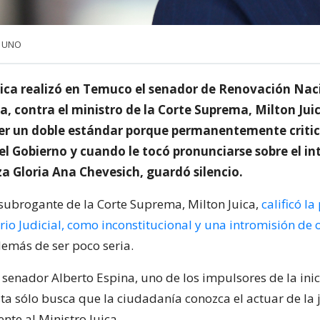
a UNO
tica realizó en Temuco el senador de Renovación Nac
a, contra el ministro de la Corte Suprema, Milton Jui
er un doble estándar porque permanentemente critic
el Gobierno y cuando le tocó pronunciarse sobre el in
za Gloria Ana Chevesich, guardó silencio.
 subrogante de la Corte Suprema, Milton Juica,
calificó l
rio Judicial, como inconstitucional y una intromisión de 
demás de ser poco seria.
l senador Alberto Espina, uno de los impulsores de la inic
ta sólo busca que la ciudadanía conozca el actuar de la j
nte al Ministro Juica.