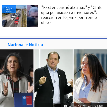
"Kast encendió alarmas" y "Chile
157
visitas
opta por asustar a inversores":
reacción en España por freno a
obras
Nacional
> Noticia
Archivo &#8211; Agencia UNO