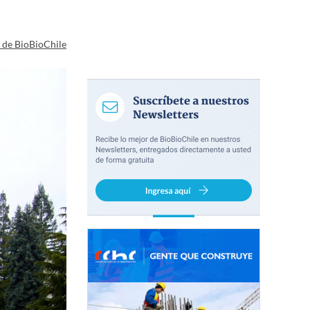
a de BioBioChile