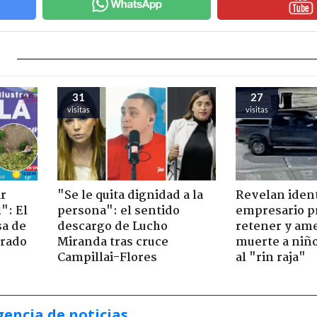
31
27
visitas
visitas
ir
"Se le quita dignidad a la
Revelan iden
": El
persona": el sentido
empresario p
sa de
descargo de Lucho
retener y am
trado
Miranda tras cruce
muerte a niño
Campillai-Flores
al "rin raja"
gencia de noticias