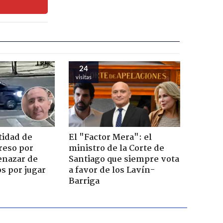
24
visitas
tidad de
El "Factor Mera": el
reso por
ministro de la Corte de
enazar de
Santiago que siempre vota
s por jugar
a favor de los Lavín-
Barriga