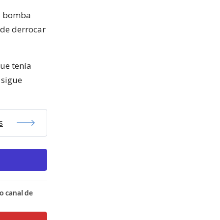
es bomba
 de derrocar
ue tenía
 sigue
s
o canal de