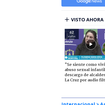
VISTO AHORA
62
visitas
"Se siente como viv
abuso sexual infantil
descargo de alcalde
La Cruz por audio fil
Internacional
> A