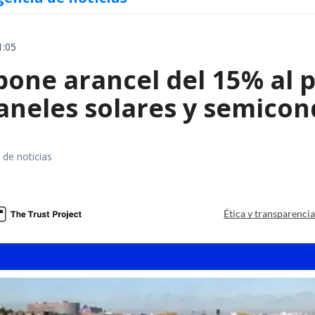
1:05
ne arancel del 15% al pol
paneles solares y semico
 de noticias
a
Ética y transparenci