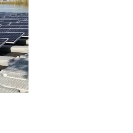
4238
visitas