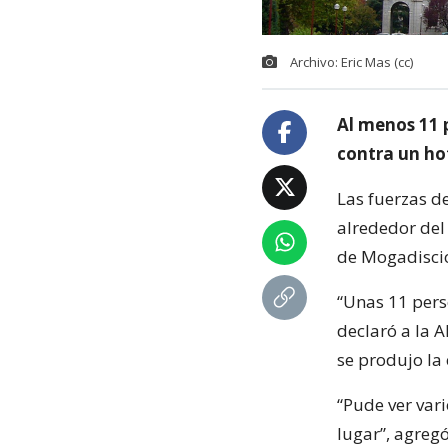
Archivo: Eric Mas (cc)
Al menos 11 
contra un hot
Las fuerzas d
alrededor del
de Mogadiscio 
“Unas 11 pers
declaró a la A
se produjo la
“Pude ver var
lugar”, agregó