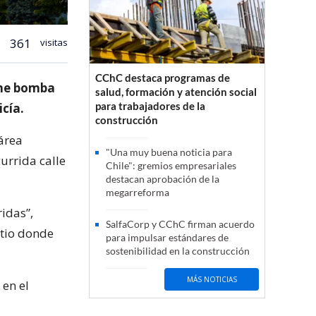
361
visitas
CChC destaca programas de
che bomba
salud, formación y atención social
para trabajadores de la
icía.
construcción
área
"Una muy buena noticia para
urrida calle
Chile": gremios empresariales
destacan aprobación de la
megarreforma
idas”,
SalfaCorp y CChC firman acuerdo
itio donde
para impulsar estándares de
sostenibilidad en la construcción
MÁS NOTICIAS
 en el