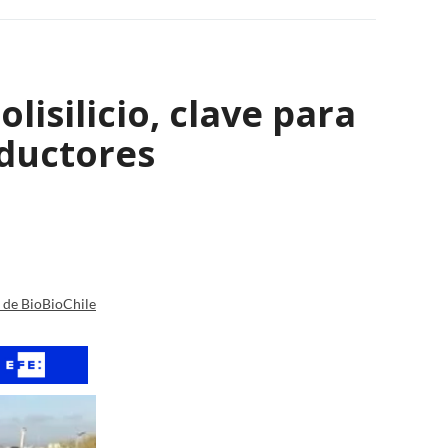
isilicio, clave para
nductores
a de BioBioChile