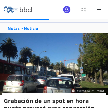
Notas >
Noticia
@verosalaberry | Twitter
Grabación de un spot en hora
punta provocó gran congestión