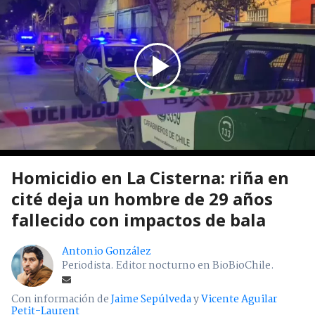
Homicidio en La Cisterna: riña en
cité deja un hombre de 29 años
fallecido con impactos de bala
Antonio González
Periodista. Editor nocturno en BioBioChile.
Con información de
Jaime Sepúlveda
y
Vicente Aguilar
Petit-Laurent