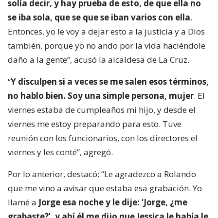
solía decir, y hay prueba de esto, de que ella no
se iba sola, que se que se iban varios con ella
.
Entonces, yo le voy a dejar esto a la justicia y a Dios
también, porque yo no ando por la vida haciéndole
daño a la gente”, acusó la alcaldesa de La Cruz.
“
Y disculpen si a veces se me salen esos términos,
no hablo bien. Soy una simple persona, mujer
. El
viernes estaba de cumpleaños mi hijo, y desde el
viernes me estoy preparando para esto. Tuve
reunión con los funcionarios, con los directores el
viernes y les conté”, agregó.
Por lo anterior, destacó: “Le agradezco a Rolando
que me vino a avisar que estaba esa grabación. Yo
llamé a
Jorge esa noche y le dije: ‘Jorge, ¿me
grabaste?’, y ahí él me dijo que Jessica le había le