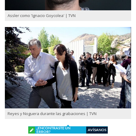
Assler como 'Ignacio Goycolea' | TVN
Reyes y Noguera durante las grabaciones | TVN
¿ENCONTRASTE UN
AVÍSANOS
ERROR?