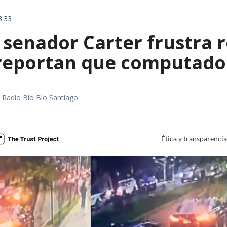
3:33
 senador Carter frustra 
 reportan que computador
a
al Radio Bío Bío Santiago
a
Ética y transparenci