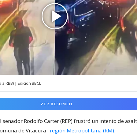
 a RBB) | Edición BBCL
VER RESUMEN
l senador Rodolfo Carter (REP) frustró un intento de asalt
 comuna de Vitacura
,
región Metropolitana (RM)
.