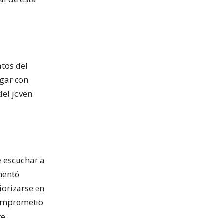
tos del
ugar con
del joven
de escuchar a
mentó
iorizarse en
comprometió
e.