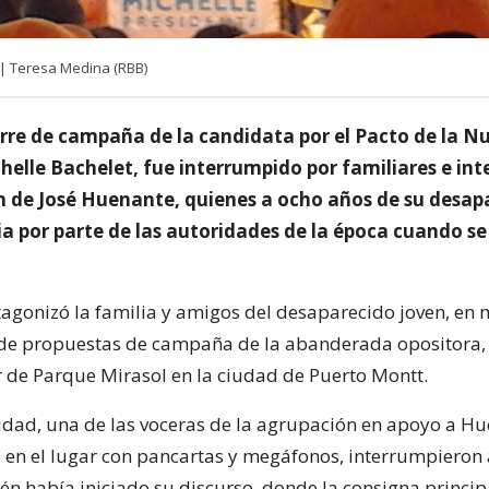
| Teresa Medina (RBB)
ierre de campaña de la candidata por el Pacto de la N
helle Bachelet, fue interrumpido por familiares e in
n de José Huenante, quienes a ocho años de su desap
ia por parte de las autoridades de la época cuando se 
agonizó la familia y amigos del desaparecido joven, en 
de propuestas de campaña de la abanderada opositora,
or de Parque Mirasol en la ciudad de Puerto Montt.
idad, una de las voceras de la agrupación en apoyo a H
 en el lugar con pancartas y megáfonos, interrumpieron 
én había iniciado su discurso, donde la consigna princip