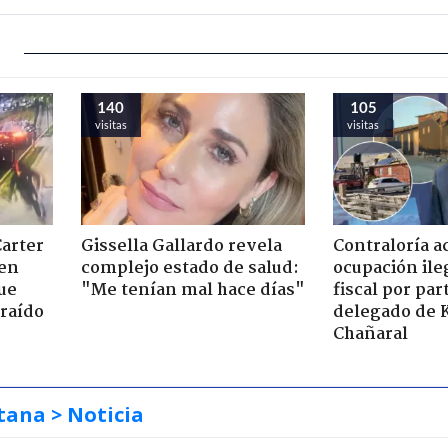
140
105
visitas
visitas
Carter
Gissella Gallardo revela
Contraloría a
 en
complejo estado de salud:
ocupación ile
ue
"Me tenían mal hace días"
fiscal por par
raído
delegado de 
Chañaral
tana
> Noticia