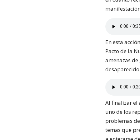
manifestación 
En esta acció
Pacto de la N
amenazas de g
desaparecido
Al finalizar e
uno de los r
problemas de 
temas que pre
a enterarse d