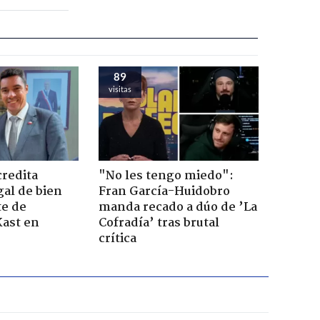
89
visitas
credita
"No les tengo miedo":
gal de bien
Fran García-Huidobro
te de
manda recado a dúo de ’La
Kast en
Cofradía’ tras brutal
crítica