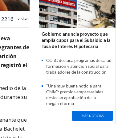
2216
visitas
Gobierno anuncia proyecto que
ueva
amplía cupos para el Subsidio a la
Tasa de Interés Hipotecaria
tegrantes de
arición
CChC destaca programas de salud,
registró el
formación y atención social para
trabajadores de la construcción
"Una muy buena noticia para
medio de la
Chile": gremios empresariales
 durante su
destacan aprobación de la
megarreforma
MÁS NOTICIAS
uenante que
a Bachelet
al de esta