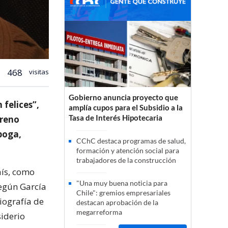
468
visitas
Gobierno anuncia proyecto que
 felices”,
amplía cupos para el Subsidio a la
Tasa de Interés Hipotecaria
treno
poga,
CChC destaca programas de salud,
formación y atención social para
trabajadores de la construcción
aís, como
"Una muy buena noticia para
según García
Chile": gremios empresariales
iografía de
destacan aprobación de la
megarreforma
siderio