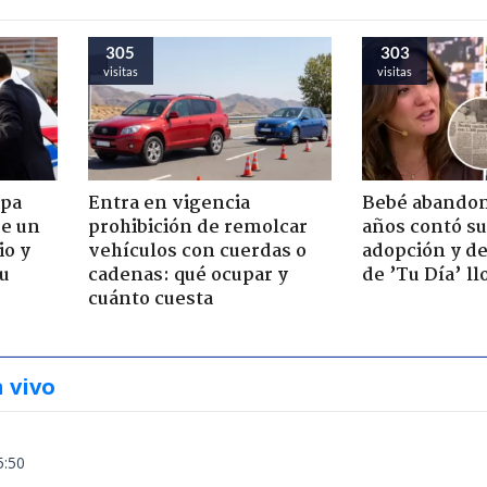
305
303
visitas
visitas
apa
Entra en vigencia
Bebé abandon
de un
prohibición de remolcar
años contó su
io y
vehículos con cuerdas o
adopción y de
su
cadenas: qué ocupar y
de ’Tu Día’ l
cuánto cuesta
n vivo
5:50