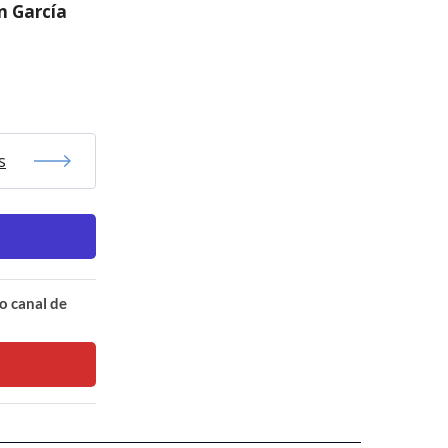
n García
s
o canal de