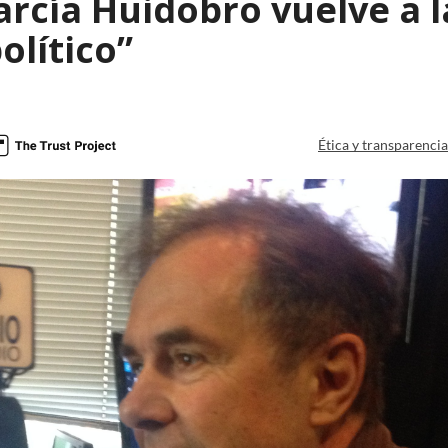
arcía Huidobro vuelve a l
olítico”
Ética y transparenci