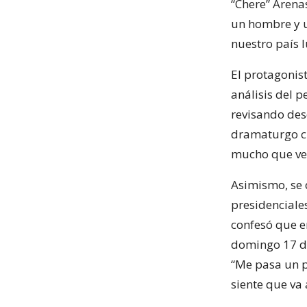
“Chere” Arenas
un hombre y u
nuestro país l
El protagonis
análisis del 
revisando des
dramaturgo ch
mucho que ver 
Asimismo, se 
presidenciales
confesó que e
domingo 17 de 
“Me pasa un p
siente que va 