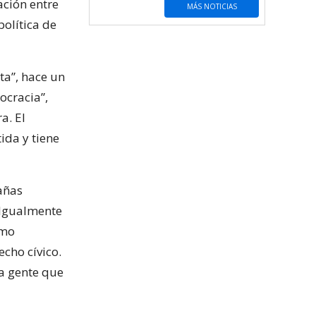
ación entre
MÁS NOTICIAS
olítica de
ta”, hace un
ocracia”,
a. El
ida y tiene
añas
. Igualmente
imo
echo cívico.
la gente que