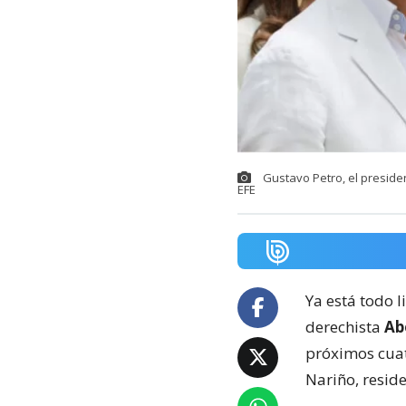
Gustavo Petro, el preside
EFE
Ya está todo l
derechista
Abe
próximos cuat
Nariño, resid