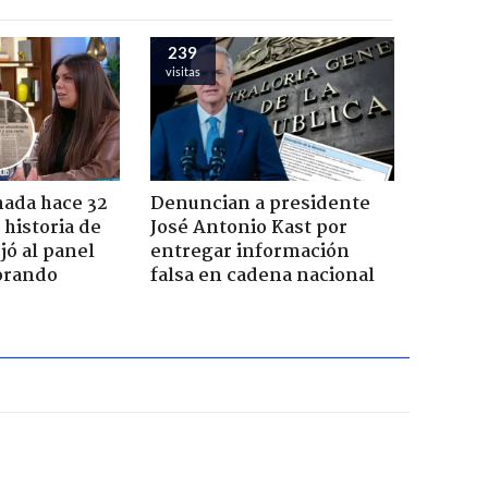
239
visitas
ada hace 32
Denuncian a presidente
 historia de
José Antonio Kast por
jó al panel
entregar información
lorando
falsa en cadena nacional