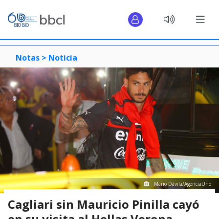
Notas >
Noticia
Mario Dávila/AgenciaUno
Cagliari sin Mauricio Pinilla cayó
en su visita al Hellas Verona