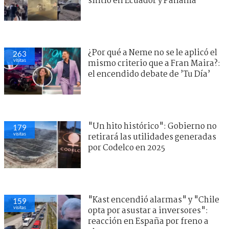
sintió en Ecuador y Panamá
¿Por qué a Neme no se le aplicó el
263
visitas
mismo criterio que a Fran Maira?:
el encendido debate de ’Tu Día’
"Un hito histórico": Gobierno no
179
visitas
retirará las utilidades generadas
por Codelco en 2025
"Kast encendió alarmas" y "Chile
159
visitas
opta por asustar a inversores":
reacción en España por freno a