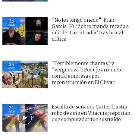
"No les tengo miedo": Fran
36
visitas
García-Huidobro manda recado a
dúo de ’La Cofradía’ tras brutal
crítica
"Terriblemente chantas" y
35
visitas
"vergüenza": Poduje arremete
contra empresas por
reconstrucción en El Olivar
Escolta de senador Carter frustra
21
visitas
robo de auto en Vitacura: reportan
que computador fue sustraído