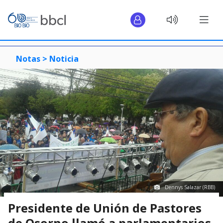
Notas >
Noticia
Dennys Salazar (RBB)
Presidente de Unión de Pastores
de Osorno llamó a parlamentarios