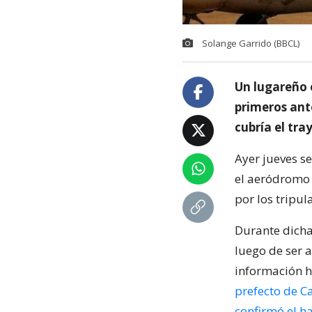
Solange Garrido (BBCL)
Un lugareño 
primeros ant
cubría el tra
Ayer jueves se
el aeródromo 
por los tripul
Durante dicha
luego de ser 
información h
prefecto de C
confirmó el ha