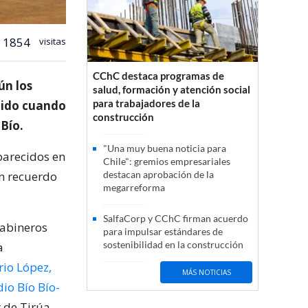
1854
visitas
CChC destaca programas de
ún los
salud, formación y atención social
para trabajadores de la
cido cuando
construcción
 Bío.
"Una muy buena noticia para
aparecidos en
Chile": gremios empresariales
n recuerdo
destacan aprobación de la
megarreforma
SalfaCorp y CChC firman acuerdo
rabineros
para impulsar estándares de
sostenibilidad en la construcción
a
io López,
MÁS NOTICIAS
io Bío Bío-
r de Tirúa,