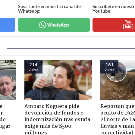
Suscríbete en nuestro canal de
Suscríbete en nuestr
Whatsapp:
Youtube:
214
161
visitas
visitas
e
Amparo Noguera pide
Reportan que
or
devolución de fondos e
oculto de 192
 de
indemnización tras estafa:
el norte de L
jugar
exige más de $500
lluvias y man
millones
conectividad