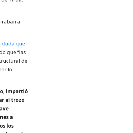
tiraban a
n duda que
do que “las
tructural de
por lo
to, impartió
ar el trozo
nave
ones a
os los