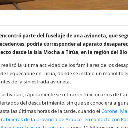
encontró parte del fuselaje de una avioneta, que seg
ecedentes, podría corresponder al aparato desapare
yecto desde la Isla Mocha a Tirúa, en la región del Bío
 realizó la última actividad de los familiares de los des
de Lequecahue en Tirúa, donde se instaló un monolito e
antes de la siniestrada avioneta.
 actividad, rápidamente se retiraron funcionarios de Ca
alertados del descubrimiento, sin que se conociera algun
asta las últimas horas de la tarde, cuando el
Coronel Mar
arabineros de la provincia de Arauco -en contacto con Rad
llazgo en el sector Tranicura
, a unos 12 kilómetros al su