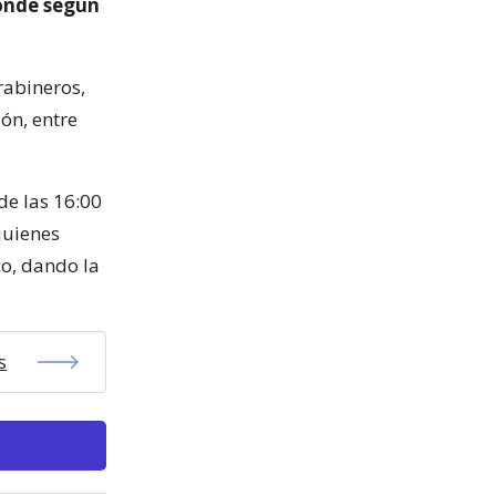
donde según
rabineros,
ón, entre
de las 16:00
 quienes
co, dando la
s