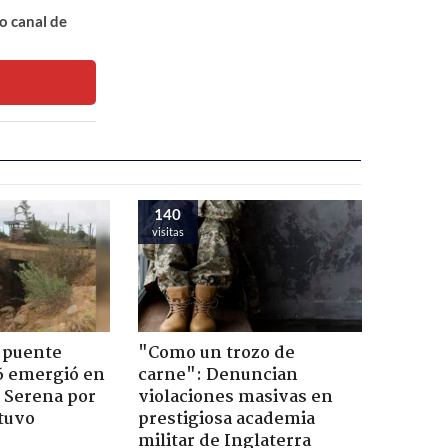
o canal de
140
visitas
 puente
"Como un trozo de
6 emergió en
carne": Denuncian
a Serena por
violaciones masivas en
tuvo
prestigiosa academia
militar de Inglaterra