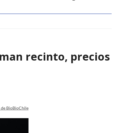
rman recinto, precios
a de BioBioChile