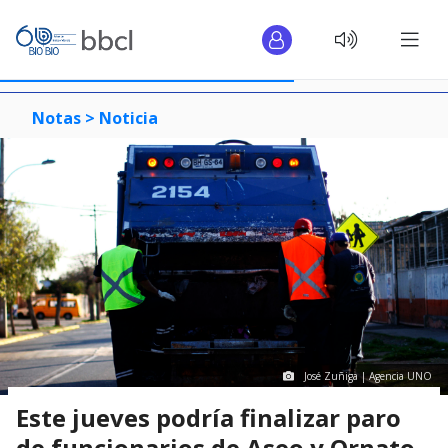
Notas >
Noticia
José Zuñiga | Agencia UNO
Este jueves podría finalizar paro
de funcionarios de Aseo y Ornato