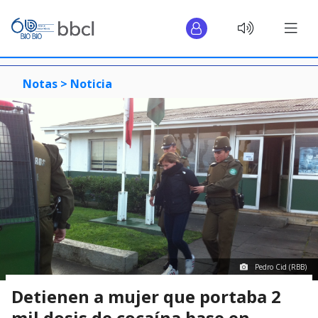
Notas >
Noticia
Pedro Cid (RBB)
Detienen a mujer que portaba 2
mil dosis de cocaína base en