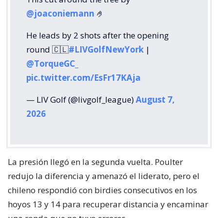
@joaconiemann
🤌
He leads by 2 shots after the opening
round 🇨🇱
#LIVGolfNewYork
|
@TorqueGC_
pic.twitter.com/EsFr17KAja
— LIV Golf (@livgolf_league)
August 7,
2026
La presión llegó en la segunda vuelta. Poulter
redujo la diferencia y amenazó el liderato, pero el
chileno respondió con birdies consecutivos en los
hoyos 13 y 14 para recuperar distancia y encaminar