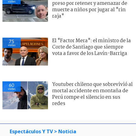
visitas
preso por retener y amenazar de
muerte a niños por jugar al "rin
raja"
El "Factor Mera": el ministro de la
75
visitas
Corte de Santiago que siempre
vota a favor de los Lavín-Barriga
Youtuber chileno que sobrevivió al
60
visitas
mortal accidente en montaña de
Perú rompe el silencio en sus
redes
Espectáculos Y TV
> Noticia