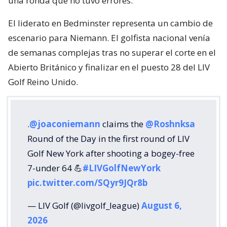
una ronda que no tuvo errores.
El liderato en Bedminster representa un cambio de
escenario para Niemann. El golfista nacional venía
de semanas complejas tras no superar el corte en el
Abierto Británico y finalizar en el puesto 28 del LIV
Golf Reino Unido.
.
@joaconiemann
claims the
@Roshnksa
Round of the Day in the first round of LIV
Golf New York after shooting a bogey-free
7-under 64 💪
#LIVGolfNewYork
pic.twitter.com/SQyr9JQr8b
— LIV Golf (@livgolf_league)
August 6,
2026