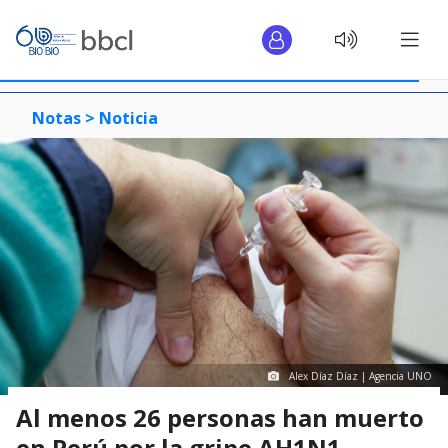
Notas >
Noticia
Alex Díaz Díaz | Agencia UNO
Al menos 26 personas han muerto
en Perú por la gripe AH1N1