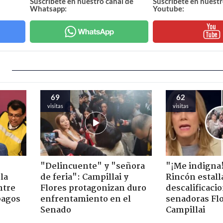
Suscríbete en nuestro canal de
Suscríbete en nuestr
Whatsapp:
Youtube:
69
62
visitas
visitas
"Delincuente" y "señora
"¡Me indigna
la
de feria": Campillai y
Rincón estall
ntre
Flores protagonizan duro
descalificaci
pagos
enfrentamiento en el
senadoras Flo
Senado
Campillai