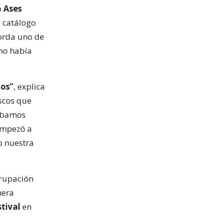
o
Ases
o catálogo
orda uno de
 no había
ños”
, explica
iscos que
hábamos
empezó a
o nuestra
grupación
mera
stival
en