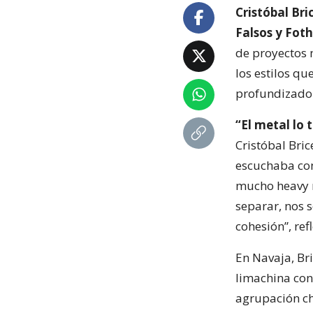
Cristóbal Bri
Falsos y Fot
de proyectos 
los estilos q
profundizado 
“El metal lo 
Cristóbal Bri
escuchaba co
mucho heavy m
separar, nos 
cohesión”, ref
En Navaja, Br
limachina con
agrupación ch