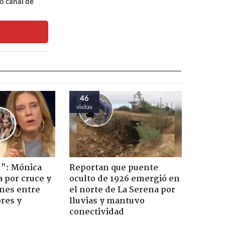
o canal de
46
visitas
!": Mónica
Reportan que puente
a por cruce y
oculto de 1926 emergió en
ones entre
el norte de La Serena por
res y
lluvias y mantuvo
conectividad