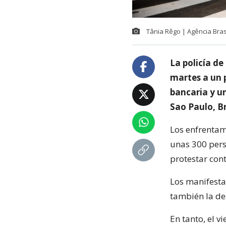
Tânia Rêgo | Agência Brasi
La policía d
martes a un 
bancaria y u
Sao Paulo, Br
Los enfrenta
unas 300 perso
protestar con
Los manifesta
también la des
En tanto, el v