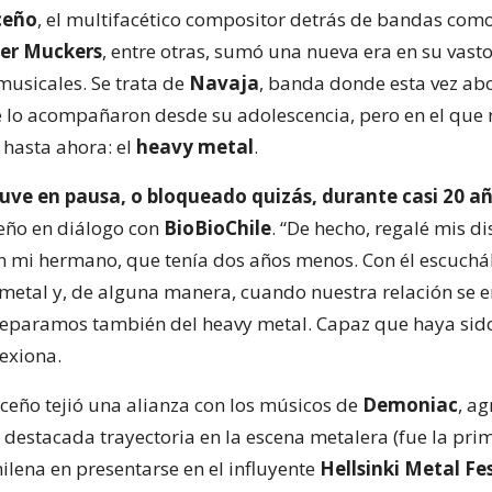
ceño
, el multifacético compositor detrás de bandas com
her Muckers
, entre otras, sumó una nueva era en su vast
musicales. Se trata de
Navaja
, banda donde esta vez ab
ue lo acompañaron desde su adolescencia, pero en el que
hasta ahora: el
heavy metal
.
tuve en pausa, o bloqueado quizás, durante casi 20 a
ceño en diálogo con
BioBioChile
. “De hecho, regalé mis d
n mi hermano, que tenía dos años menos. Con él escuc
etal y, de alguna manera, cuando nuestra relación se 
separamos también del heavy metal. Capaz que haya sid
lexiona.
iceño tejió una alianza con los músicos de
Demoniac
, a
 destacada trayectoria en la escena metalera (fue la pri
ilena en presentarse en el influyente
Hellsinki Metal Fe