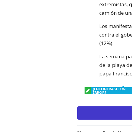
extremistas, 
camión de una 
Los manifesta
contra el gob
(12%).
La semana pas
de la playa d
papa Francisco
¿ENCONTRASTE UN
ERROR?