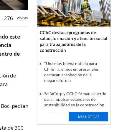
276
visitas
CChC destaca programas de
ndo este
salud, formación y atención social
para trabajadores de la
encia
construcción
entro de
"Una muy buena noticia para
Chile": gremios empresariales
ción de
destacan aprobación de la
megarreforma
para
SalfaCorp y CChC firman acuerdo
para impulsar estándares de
sostenibilidad en la construcción
 Boc, pedían
MÁS NOTICIAS
esta de 300