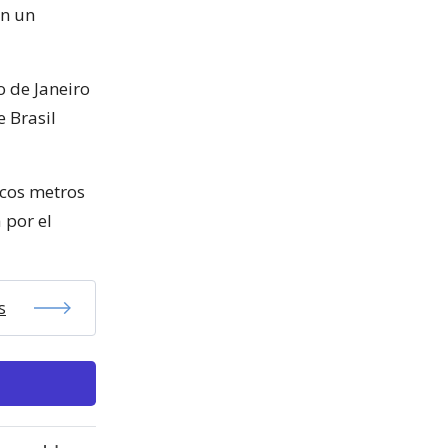
on un
o de Janeiro
 Brasil
ocos metros
 por el
s