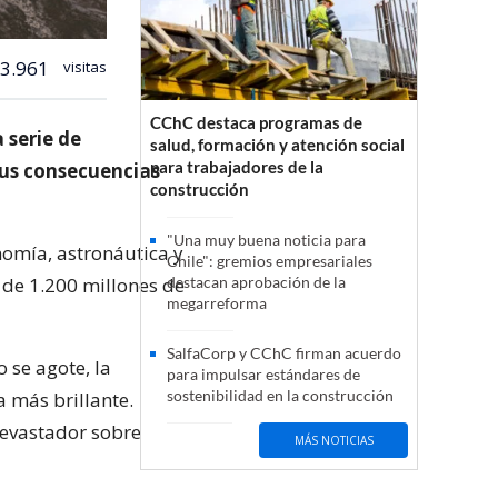
3.961
visitas
CChC destaca programas de
 serie de
salud, formación y atención social
para trabajadores de la
sus consecuencias
construcción
"Una muy buena noticia para
nomía, astronáutica y
Chile": gremios empresariales
 de 1.200 millones de
destacan aprobación de la
megarreforma
SalfaCorp y CChC firman acuerdo
 se agote, la
para impulsar estándares de
sostenibilidad en la construcción
a más brillante.
devastador sobre
MÁS NOTICIAS