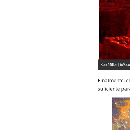
Ron Miller | io9.c
Finalmente, e
suficiente par