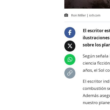
Ron Miller | io9.com
El escritor e
ilustracione
sobre los pla
Según señala 
ciencia ficció
años, el Sol 
El escritor i
combustión se 
Además asegur
nuestro plane