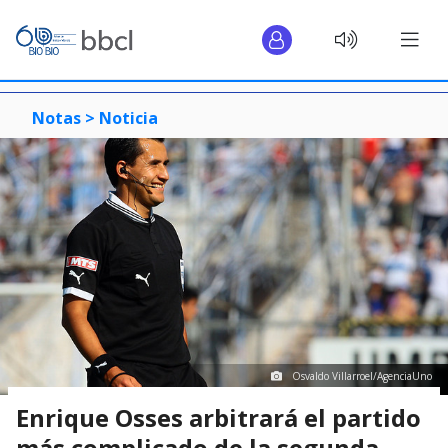
Notas >
Noticia
Osvaldo Villarroel/AgenciaUno
Enrique Osses arbitrará el partido
más complicado de la segunda