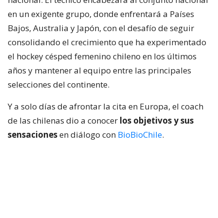
en un exigente grupo, donde enfrentará a Países
Bajos, Australia y Japón, con el desafío de seguir
consolidando el crecimiento que ha experimentado
el hockey césped femenino chileno en los últimos
años y mantener al equipo entre las principales
selecciones del continente.
Y a solo días de afrontar la cita en Europa, el coach
de las chilenas dio a conocer
los objetivos y sus
sensaciones
en diálogo con
BioBioChile
.
Lee también...
Las Diablas piensan en grande a
días de su 2do Mundial: "Mejorar lo
del 2022 y aspirar a lo más alto"