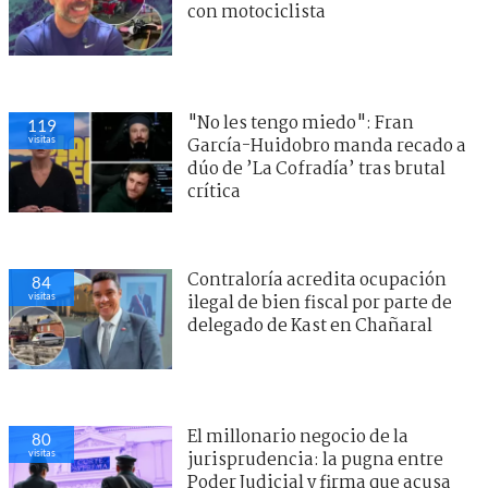
con motociclista
"No les tengo miedo": Fran
119
visitas
García-Huidobro manda recado a
dúo de ’La Cofradía’ tras brutal
crítica
Contraloría acredita ocupación
84
visitas
ilegal de bien fiscal por parte de
delegado de Kast en Chañaral
El millonario negocio de la
80
visitas
jurisprudencia: la pugna entre
Poder Judicial y firma que acusa