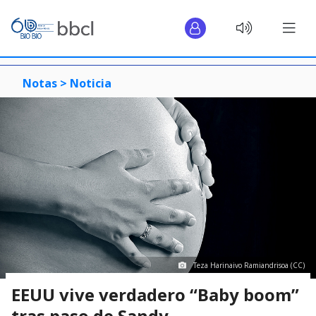
Notas >
Noticia
Teza Harinaivo Ramiandrisoa (CC)
EEUU vive verdadero “Baby boom”
tras paso de Sandy