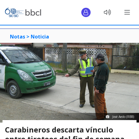
Notas >
Noticia
José Aedo (RBB)
Carabineros descarta vínculo
entre tiroteos del fin de semana