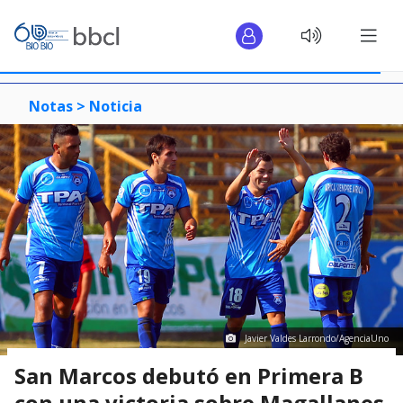
Notas >
Noticia
Javier Valdes Larrondo/AgenciaUno
San Marcos debutó en Primera B
con una victoria sobre Magallanes