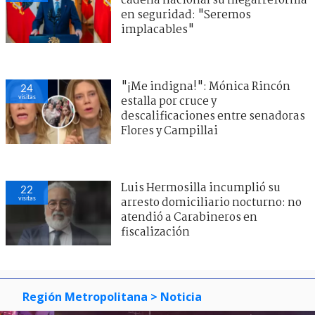
cadena nacional su megarreforma
en seguridad: "Seremos
implacables"
"¡Me indigna!": Mónica Rincón
24
visitas
estalla por cruce y
descalificaciones entre senadoras
Flores y Campillai
Luis Hermosilla incumplió su
22
visitas
arresto domiciliario nocturno: no
atendió a Carabineros en
fiscalización
Región Metropolitana
> Noticia