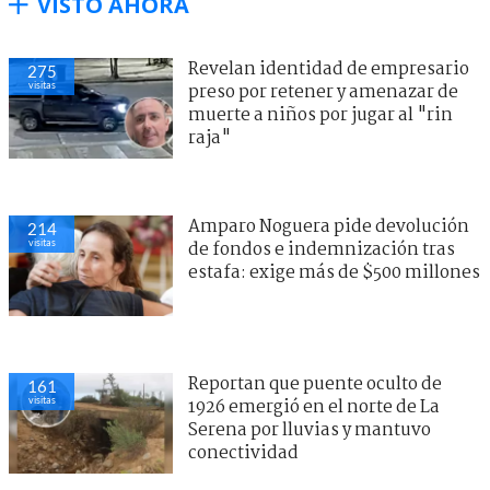
VISTO AHORA
Revelan identidad de empresario
275
visitas
preso por retener y amenazar de
muerte a niños por jugar al "rin
raja"
Amparo Noguera pide devolución
214
visitas
de fondos e indemnización tras
estafa: exige más de $500 millones
Reportan que puente oculto de
161
visitas
1926 emergió en el norte de La
Serena por lluvias y mantuvo
conectividad