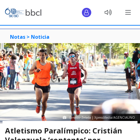
Notas >
Noticia
Ernesto Zelada | XpressMedia/AGENCIAUNO
Atletismo Paralímpico: Cristián
Valenzuela ‘contento’ por