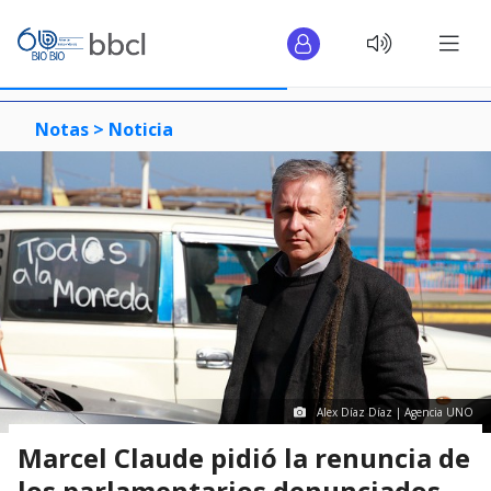
Notas >
Noticia
Alex Díaz Díaz | Agencia UNO
Marcel Claude pidió la renuncia de
los parlamentarios denunciados