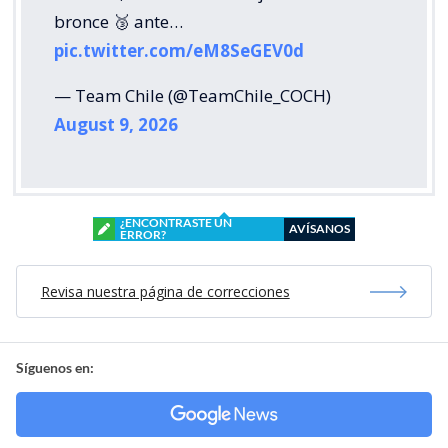
bronce 🥉 ante…
pic.twitter.com/eM8SeGEV0d
— Team Chile (@TeamChile_COCH)
August 9, 2026
¿ENCONTRASTE UN
AVÍSANOS
ERROR?
Revisa nuestra página de correcciones
Síguenos en: