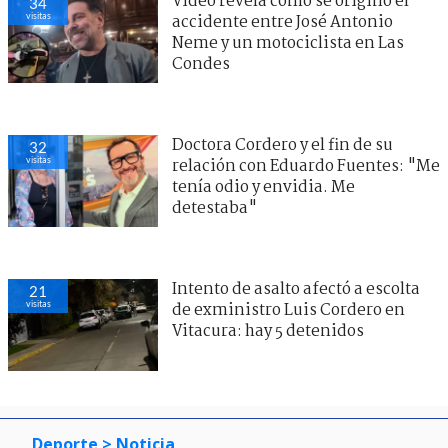
Video revela cómo se originó el
34
visitas
accidente entre José Antonio
Neme y un motociclista en Las
Condes
Doctora Cordero y el fin de su
32
visitas
relación con Eduardo Fuentes: "Me
tenía odio y envidia. Me
detestaba"
Intento de asalto afectó a escolta
21
visitas
de exministro Luis Cordero en
Vitacura: hay 5 detenidos
Deporte
> Noticia