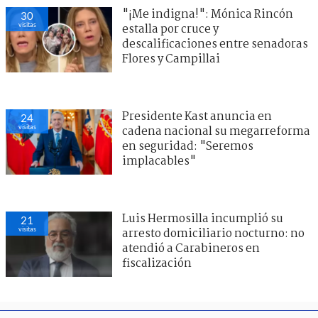
"¡Me indigna!": Mónica Rincón
30
visitas
estalla por cruce y
descalificaciones entre senadoras
Flores y Campillai
Presidente Kast anuncia en
24
visitas
cadena nacional su megarreforma
en seguridad: "Seremos
implacables"
Luis Hermosilla incumplió su
21
visitas
arresto domiciliario nocturno: no
atendió a Carabineros en
fiscalización