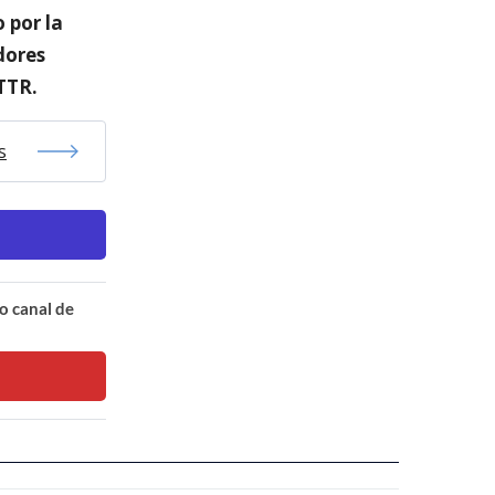
 por la
dores
TTR.
s
o canal de