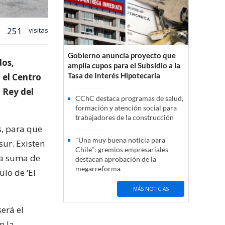
251
visitas
Gobierno anuncia proyecto que
dos,
amplía cupos para el Subsidio a la
Tasa de Interés Hipotecaria
 el Centro
i Rey del
CChC destaca programas de salud,
formación y atención social para
trabajadores de la construcción
s, para que
"Una muy buena noticia para
ur. Existen
Chile": gremios empresariales
la suma de
destacan aprobación de la
megarreforma
lo de ‘El
MÁS NOTICIAS
será el
n la