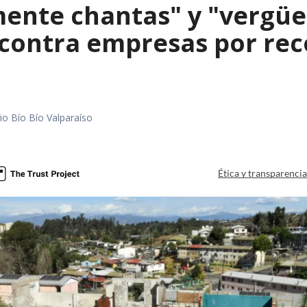
mente chantas" y "vergüe
contra empresas por reco
io Bío Bío Valparaíso
a
Ética y transparenci