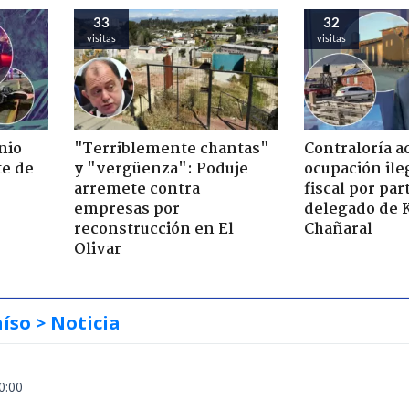
33
32
visitas
visitas
nio
"Terriblemente chantas"
Contraloría a
te de
y "vergüenza": Poduje
ocupación ile
arremete contra
fiscal por par
empresas por
delegado de 
reconstrucción en El
Chañaral
Olivar
aíso
> Noticia
0:00