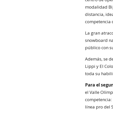
modalidad Big
distancia, ide
competencia d
La gran atracc
snowboard nac
público con 
Además, se de
Lippi y El Co
toda su habil
Para el segun
el Valle Olímp
competencia: 
línea pro del 