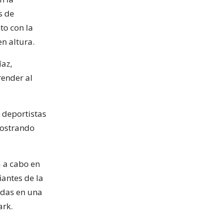
s de
to con la
n altura.
íaz,
ender al
 deportistas
mostrando
á a cabo en
iantes de la
ndas en una
ark.