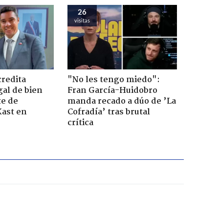
26
visitas
credita
"No les tengo miedo":
gal de bien
Fran García-Huidobro
te de
manda recado a dúo de ’La
Kast en
Cofradía’ tras brutal
crítica