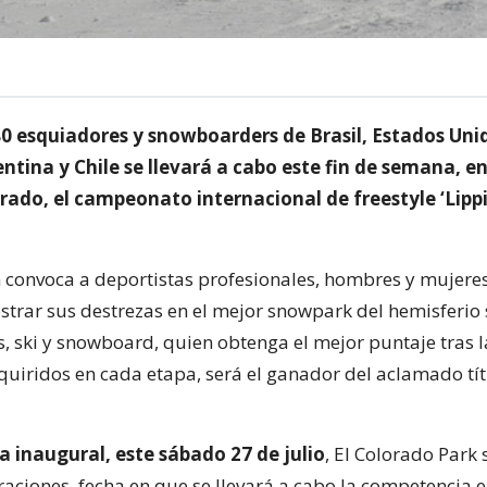
0 esquiadores y snowboarders de Brasil, Estados Uni
tina y Chile se llevará a cabo este fin de semana, en
orado, el campeonato internacional de freestyle ‘Lipp
 convoca a deportistas profesionales, hombres y mujere
rar sus destrezas en el mejor snowpark del hemisferio s
s, ski y snowboard, quien obtenga el mejor puntaje tras 
quiridos en cada etapa, será el ganador del aclamado títu
a inaugural, este sábado 27 de julio
, El Colorado Park 
raciones, fecha en que se llevará a cabo la competencia e