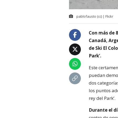
pablofausto (cc) | Flickr
Con más de 8
Canadá, Argen
de Ski El Col
Park’.
Este certamen
puedan demost
dos categoría
los puntos ad
rey del Park’.
Durante el dí
centro de ope