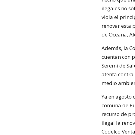
ilegales no s
viola el princ
renovar esta p
de Oceana, A
Además, la Co
cuentan con p
Seremi de Sal
atenta contra 
medio ambien
Ya en agosto 
comuna de Puc
recurso de pr
ilegal la reno
Codelco Venta