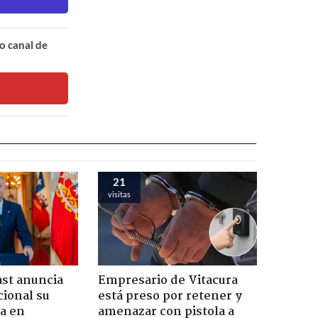
o canal de
21
visitas
ast anuncia
Empresario de Vitacura
ional su
está preso por retener y
a en
amenazar con pistola a