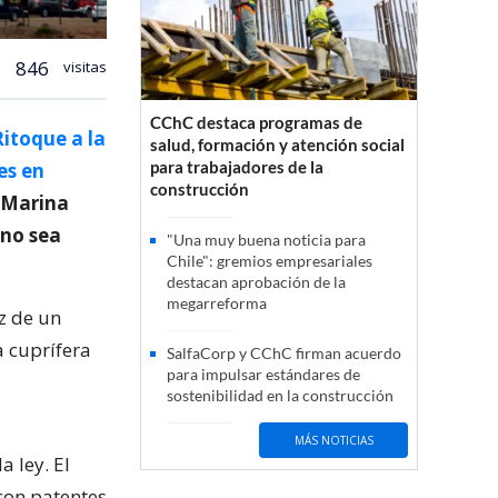
846
visitas
CChC destaca programas de
itoque a la
salud, formación y atención social
para trabajadores de la
es en
construcción
n Marina
 no sea
"Una muy buena noticia para
Chile": gremios empresariales
destacan aprobación de la
megarreforma
uz de un
a cuprífera
SalfaCorp y CChC firman acuerdo
para impulsar estándares de
sostenibilidad en la construcción
MÁS NOTICIAS
 ley. El
con patentes