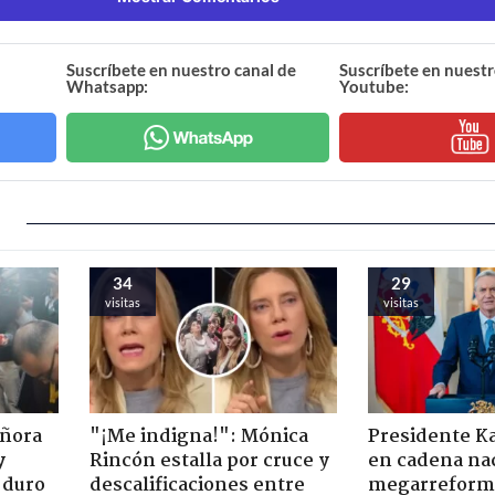
Suscríbete en nuestro canal de
Suscríbete en nuestr
Whatsapp:
Youtube:
34
29
visitas
visitas
eñora
"¡Me indigna!": Mónica
Presidente K
y
Rincón estalla por cruce y
en cadena nac
 duro
descalificaciones entre
megarreform