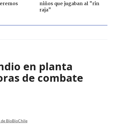
Seremos
niños que jugaban al "rin
raja"
ndio en planta
horas de combate
a de BioBioChile