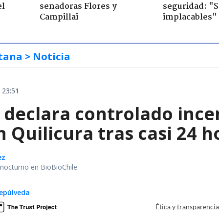
el
senadoras Flores y
seguridad: "
Campillai
implacables"
tana
> Noticia
 23:51
declara controlado ince
 Quilicura tras casi 24 
ez
r nocturno en BioBioChile.
epúlveda
Ética y transparenci