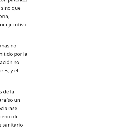
, sino que
oría,
or ejecutivo
tanas no
itido por la
ración no
res, y el
s de la
araíso un
eclarase
miento de
 sanitario