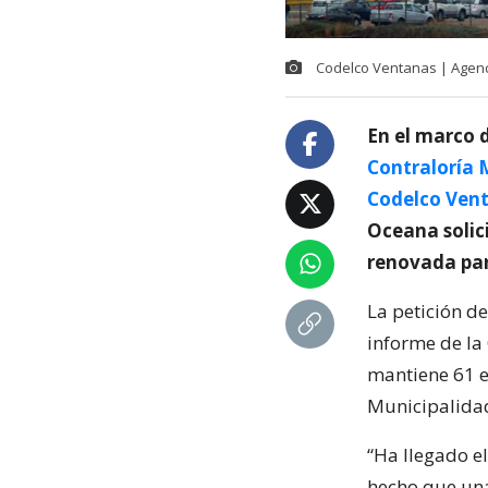
Codelco Ventanas | Agen
En el marco d
Contraloría 
Codelco Ven
Oceana solici
renovada par
La petición de
informe de la
mantiene 61 ed
Municipalidad
“Ha llegado e
hecho que una