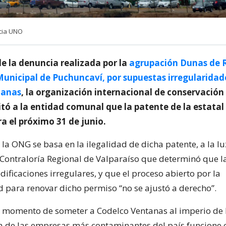
cia UNO
e la denuncia realizada por la
agrupación Dunas de R
Municipal de Puchuncaví, por supuestas irregularidad
tanas
, la organización internacional de conservació
tó a la entidad comunal que la patente de la estatal
a el próximo 31 de junio.
 la ONG se basa en la ilegalidad de dicha patente, a la l
 Contraloría Regional de Valparaíso que determinó que l
ificaciones irregulares, y que el proceso abierto por la
 para renovar dicho permiso “no se ajustó a derecho”.
l momento de someter a Codelco Ventanas al imperio de la
 de las empresas más contaminantes del país funcione 