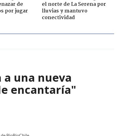
enazar de
el norte de La Serena por
s por jugar
lluvias y mantuvo
conectividad
a a una nueva
Me encantaría"
a de BioBioChile