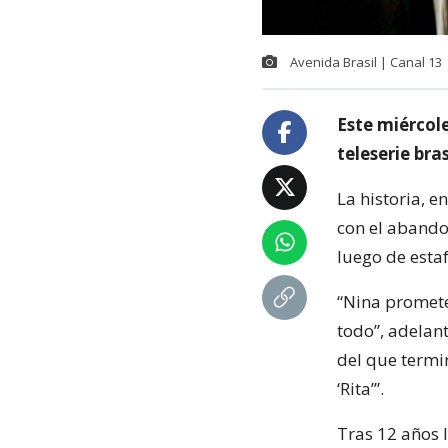
Avenida Brasil | Canal 13
Este miércole
teleserie bra
La historia, 
con el abando
luego de esta
“Nina promete
todo”, adelan
del que termi
‘Rita’”.
Tras 12 años l