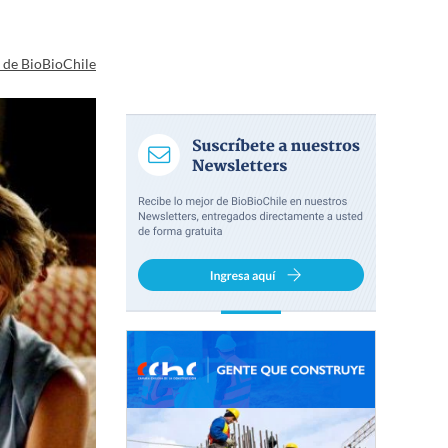
a de BioBioChile