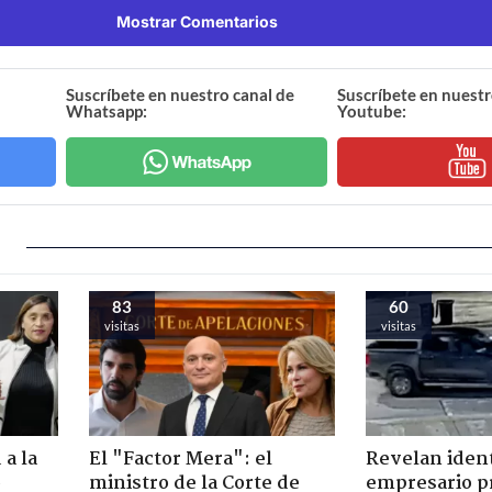
Mostrar Comentarios
Suscríbete en nuestro canal de
Suscríbete en nuestr
Whatsapp:
Youtube:
83
60
visitas
visitas
 a la
El "Factor Mera": el
Revelan iden
o
ministro de la Corte de
empresario p