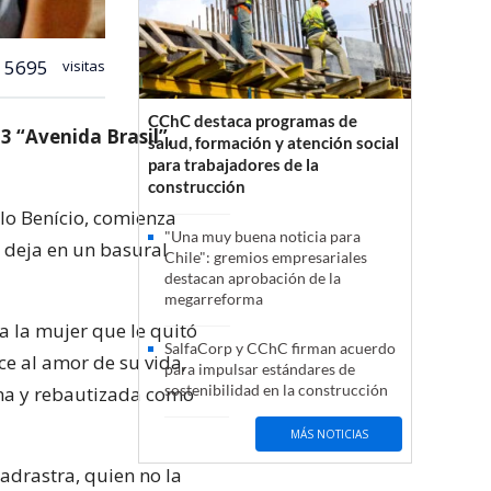
5695
visitas
CChC destaca programas de
3 “Avenida Brasil”,
salud, formación y atención social
para trabajadores de la
construcción
ilo Benício, comienza
"Una muy buena noticia para
’ deja en un basural
Chile": gremios empresariales
destacan aprobación de la
megarreforma
a la mujer que le quitó
SalfaCorp y CChC firman acuerdo
ce al amor de su vida,
para impulsar estándares de
sostenibilidad en la construcción
ina y rebautizada como
MÁS NOTICIAS
madrastra, quien no la