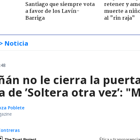
Santiago que siempre vota
retener y am
a favor de los Lavín-
muerte a niño
Barriga
al "rin raja"
> Noticia
:48
án no le cierra la puert
de ’Soltera otra vez’: "
oza Poblete
gazine
Contreras
Ética y transparenci