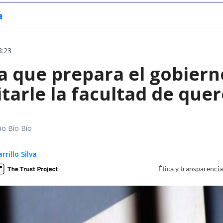
a
8:23
 que prepara el gobierno
tarle la facultad de quer
io Bío Bío
rillo Silva
Ética y transparenci