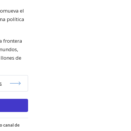
romueva el
na política
a frontera
 mundos,
illones de
s
o canal de