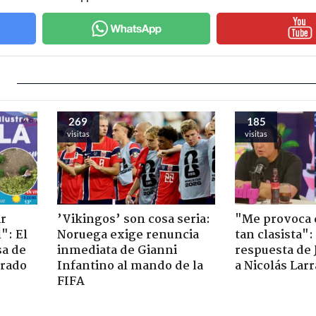
269
185
visitas
visitas
ir
’Vikingos’ son cosa seria:
"Me provoca 
": El
Noruega exige renuncia
tan clasista":
sa de
inmediata de Gianni
respuesta de 
trado
Infantino al mando de la
a Nicolás Lar
FIFA