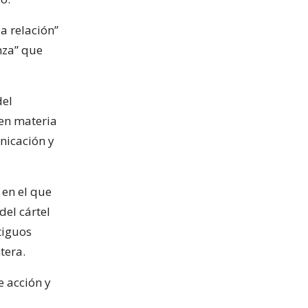
a relación”
nza” que
del
en materia
nicación y
 en el que
del cártel
tiguos
tera.
e acción y