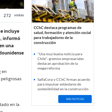
272
visitas
CChC destaca programas de
e incluye
salud, formación y atención social
para trabajadores de la
a, informó
construcción
 en una
adounidense
"Una muy buena noticia para
Chile": gremios empresariales
destacan aprobación de la
megarreforma
g en
 peligrosas
SalfaCorp y CChC firman acuerdo
para impulsar estándares de
sostenibilidad en la construcción
MÁS NOTICIAS
tado en la
o.