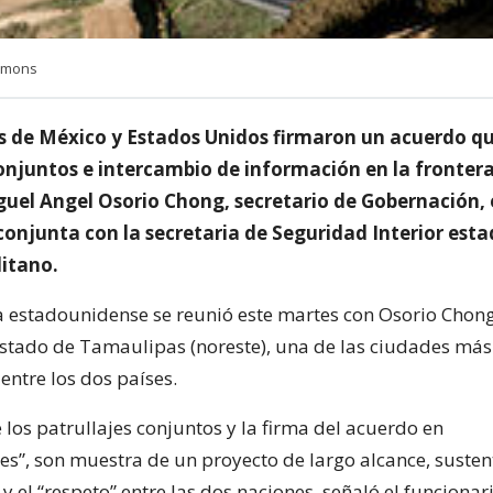
mmons
s de México y Estados Unidos firmaron un acuerdo qu
conjuntos e intercambio de información en la fronter
guel Angel Osorio Chong, secretario de Gobernación,
conjunta con la secretaria de Seguridad Interior est
itano.
a estadounidense se reunió este martes con Osorio Chon
tado de Tamaulipas (noreste), una de las ciudades más
 entre los dos países.
 los patrullajes conjuntos y la firma del acuerdo en
s”, son muestra de un proyecto de largo alcance, susten
y el “respeto” entre las dos naciones, señaló el funcionari