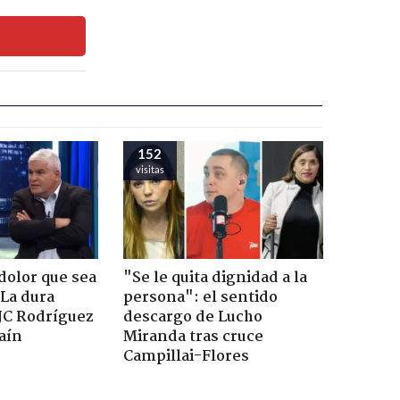
152
visitas
dolor que sea
"Se le quita dignidad a la
 La dura
persona": el sentido
JC Rodríguez
descargo de Lucho
raín
Miranda tras cruce
Campillai-Flores