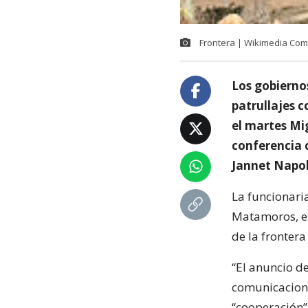
Frontera | Wikimedia Co
Los gobierno
patrullajes 
el martes Mi
conferencia 
Jannet Napol
La funcionari
Matamoros, es
de la frontera
“El anuncio de
comunicacione
“cooperación” 