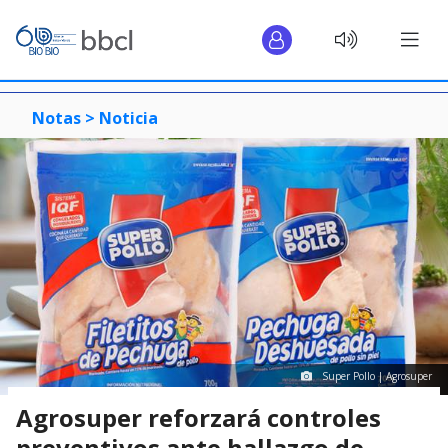
Notas >
Noticia
Super Pollo | Agrosuper
Agrosuper reforzará controles
preventivos ante hallazgo de