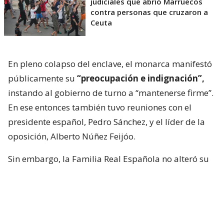
judiciales que abrió Marruecos
contra personas que cruzaron a
Ceuta
En pleno colapso del enclave, el monarca manifestó
públicamente su
“preocupación e indignación”,
instando al gobierno de turno a “mantenerse firme”.
En ese entonces también tuvo reuniones con el
presidente español, Pedro Sánchez, y el líder de la
oposición, Alberto Núñez Feijóo.
Sin embargo, la Familia Real Española no alteró su
calendario y, de todas maneras, inició sus
vacaciones en Mallorca, específicamente el Palacio
de Marivent, donde han mantenido algunas
reuniones sociales.