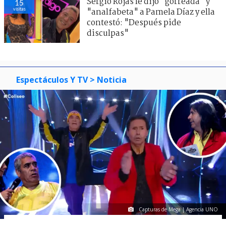
Sergio Rojas le dijo "gorreada" y
15
visitas
"analfabeta" a Pamela Díaz y ella
contestó: "Después pide
disculpas"
Espectáculos Y TV
> Noticia
Capturas de Mega | Agencia UNO