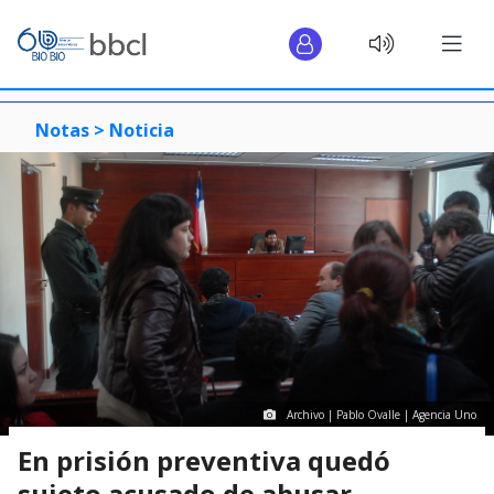
Notas >
Noticia
Archivo | Pablo Ovalle | Agencia Uno
En prisión preventiva quedó
sujeto acusado de abusar