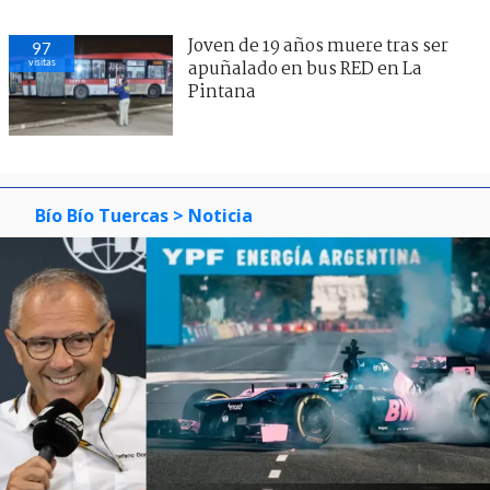
Joven de 19 años muere tras ser
97
visitas
apuñalado en bus RED en La
Pintana
Bío Bío Tuercas
> Noticia