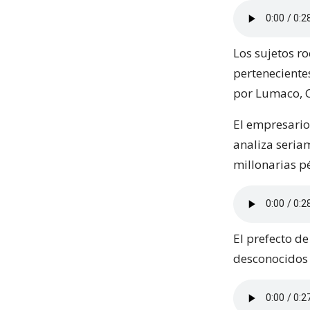
Los sujetos r
perteneciente
por Lumaco, C
El empresario
analiza seriam
millonarias p
El prefecto d
desconocidos 