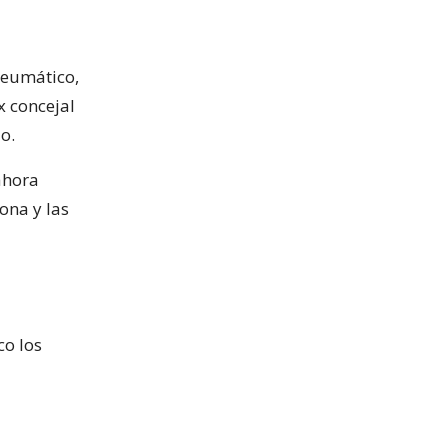
neumático,
x concejal
o.
ahora
zona y las
co los