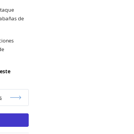
 ataque
cabañas de
ciones
de
este
s