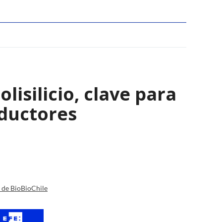
isilicio, clave para
nductores
a de BioBioChile