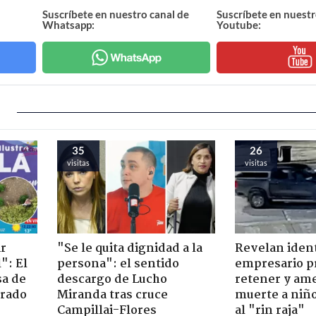
Suscríbete en nuestro canal de
Suscríbete en nuestr
Whatsapp:
Youtube:
35
26
visitas
visitas
ir
"Se le quita dignidad a la
Revelan iden
": El
persona": el sentido
empresario p
sa de
descargo de Lucho
retener y am
trado
Miranda tras cruce
muerte a niño
Campillai-Flores
al "rin raja"