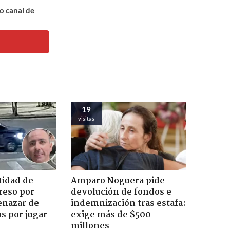
o canal de
19
visitas
tidad de
Amparo Noguera pide
reso por
devolución de fondos e
enazar de
indemnización tras estafa:
s por jugar
exige más de $500
millones