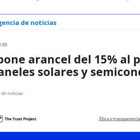
gencia de noticias
1:05
ne arancel del 15% al pol
paneles solares y semico
 de noticias
a
Ética y transparenci