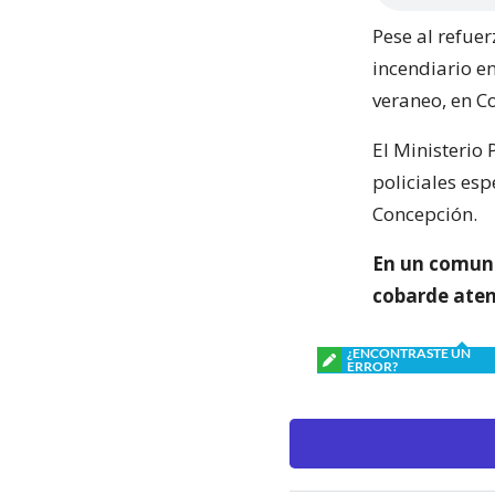
Pese al refuer
incendiario e
veraneo, en C
El Ministerio
policiales esp
Concepción.
En un comun
cobarde atent
¿ENCONTRASTE UN
ERROR?