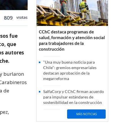
809
visitas
CChC destaca programas de
sos fue
salud, formación y atención social
para trabajadores de la
co, que
construcción
os autores
che.
"Una muy buena noticia para
Chile": gremios empresariales
y burlaron
destacan aprobación de la
megarreforma
 Carabineros
a de
SalfaCorp y CChC firman acuerdo
para impulsar estándares de
sostenibilidad en la construcción
pez,
MÁS NOTICIAS